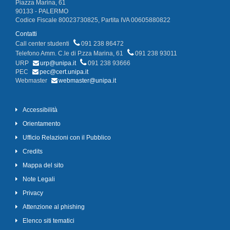
Piazza Marina, 61
90133 - PALERMO
Codice Fiscale 80023730825, Partita IVA 00605880822
Contatti
Call center studenti
091 238 86472
Telefono Amm. C.le di P.zza Marina, 61
091 238 93011
URP
urp@unipa.it
091 238 93666
PEC
pec@cert.unipa.it
Webmaster
webmaster@unipa.it
Accessibilità
Orientamento
Ufficio Relazioni con il Pubblico
Credits
Mappa del sito
Note Legali
Privacy
Attenzione al phishing
Elenco siti tematici