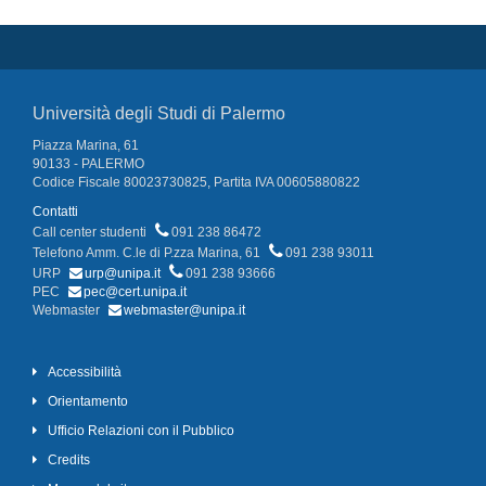
Università degli Studi di Palermo
Piazza Marina, 61
90133 - PALERMO
Codice Fiscale 80023730825, Partita IVA 00605880822
Contatti
Call center studenti
091 238 86472
Telefono Amm. C.le di P.zza Marina, 61
091 238 93011
URP
urp@unipa.it
091 238 93666
PEC
pec@cert.unipa.it
Webmaster
webmaster@unipa.it
Accessibilità
Orientamento
Ufficio Relazioni con il Pubblico
Credits