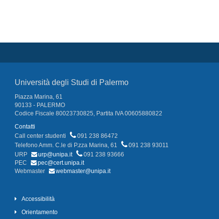
Università degli Studi di Palermo
Piazza Marina, 61
90133 - PALERMO
Codice Fiscale 80023730825, Partita IVA 00605880822
Contatti
Call center studenti
091 238 86472
Telefono Amm. C.le di P.zza Marina, 61
091 238 93011
URP
urp@unipa.it
091 238 93666
PEC
pec@cert.unipa.it
Webmaster
webmaster@unipa.it
Accessibilità
Orientamento