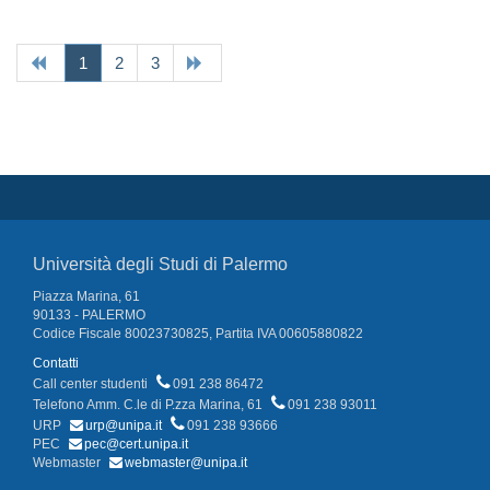
(current)
1
2
3
Università degli Studi di Palermo
Piazza Marina, 61
90133 - PALERMO
Codice Fiscale 80023730825, Partita IVA 00605880822
Contatti
Call center studenti
091 238 86472
Telefono Amm. C.le di P.zza Marina, 61
091 238 93011
URP
urp@unipa.it
091 238 93666
PEC
pec@cert.unipa.it
Webmaster
webmaster@unipa.it