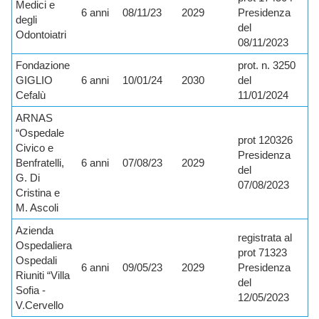
Medici e
6 anni
08/11/23
2029
Presidenza
degli
del
Odontoiatri
08/11/2023
Fondazione
prot. n. 3250
GIGLIO
6 anni
10/01/24
2030
del
Cefalù
11/01/2024
ARNAS
“Ospedale
prot 120326
Civico e
Presidenza
Benfratelli,
6 anni
07/08/23
2029
del
G. Di
07/08/2023
Cristina e
M. Ascoli
Azienda
registrata al
Ospedaliera
prot 71323
Ospedali
6 anni
09/05/23
2029
Presidenza
Riuniti “Villa
del
Sofia -
12/05/2023
V.Cervello