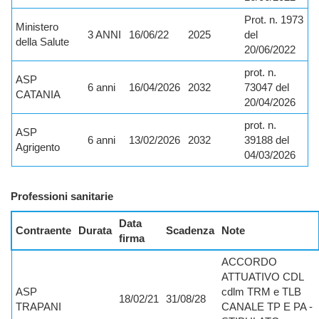
Prot. n. 1973
Ministero
3 ANNI
16/06/22
2025
del
della Salute
20/06/2022
prot. n.
ASP
6 anni
16/04/2026
2032
73047 del
CATANIA
20/04/2026
prot. n.
ASP
6 anni
13/02/2026
2032
39188 del
Agrigento
04/03/2026
Professioni sanitarie
Data
Contraente
Durata
Scadenza
Note
firma
ACCORDO
ATTUATIVO CDL
ASP
cdlm TRM e TLB
18/02/21
31/08/28
TRAPANI
CANALE TP E PA -