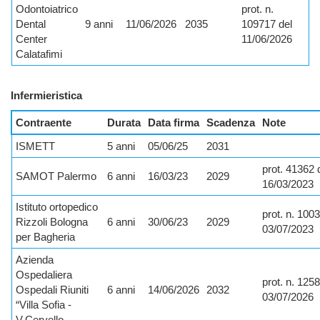
Odontoiatrico
prot. n.
Dental
9 anni
11/06/2026
2035
109717 del
Center
11/06/2026
Calatafimi
Infermieristica
Contraente
Durata
Data firma
Scadenza
Note
ISMETT
5 anni
05/06/25
2031
prot. 41362 
SAMOT Palermo
6 anni
16/03/23
2029
16/03/2023
Istituto ortopedico
prot. n. 100
Rizzoli Bologna
6 anni
30/06/23
2029
03/07/2023
per Bagheria
Azienda
Ospedaliera
prot. n. 125
Ospedali Riuniti
6 anni
14/06/2026
2032
03/07/2026
“Villa Sofia -
V.Cervello