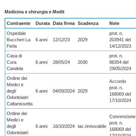
Medicina e chirurgia e Medit
Contraente
Durata
Data firma
Scadenza
Note
Ospedale
prot. n.
Buccheri La
6 anni
12/12/23
2029
203941 del
Ferla
14/12/2023
Casa di
prot. n.
Cura
6 anni
28/05/24
2030
88354 del
Candela
29/05/2024
Ordine dei
Accordo
Medici e
prot. n.
degli
6 anni
04/09/2024
2029
168069 del
Odontoiatri
17/10/2024
Caltanissetta
Ordine dei
Convenzione
Medici e
prot. n.
degli
6 anni
16/10/2024
tac.rinnovabile
168069 del
Odontoiatri
17/10/2024