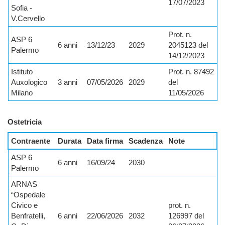
17/07/2023
Sofia -
V.Cervello
Prot. n.
ASP 6
6 anni
13/12/23
2029
2045123 del
Palermo
14/12/2023
Istituto
Prot. n. 87492
Auxologico
3 anni
07/05/2026
2029
del
Milano
11/05/2026
Ostetricia
Contraente
Durata
Data firma
Scadenza
Note
ASP 6
6 anni
16/09/24
2030
Palermo
ARNAS
“Ospedale
Civico e
prot. n.
Benfratelli,
6 anni
22/06/2026
2032
126997 del