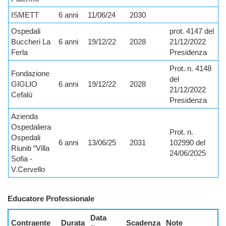
ISMETT
6 anni
11/06/24
2030
Ospedali
prot. 4147 del
Buccheri La
6 anni
19/12/22
2028
21/12/2022
Ferla
Presidenza
Prot. n. 4148
Fondazione
del
GIGLIO
6 anni
19/12/22
2028
21/12/2022
Cefalù
Presidenza
Azienda
Ospedaliera
Prot. n.
Ospedali
6 anni
13/06/25
2031
102990 del
Riuniti “Villa
24/06/2025
Sofia -
V.Cervello
Educatore Professionale
Data
Contraente
Durata
Scadenza
Note