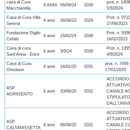
casa di Cura
prot. n. 140
6 ANNI
05/09/24
2030
Macchiarella
5/9/2024
Casa di Cura Villa
Prot. n. 971
6 anni
26/06/23
2029
Serena
27/06/2023
Fondazione Giglio
Prot. n. 939
6 anni
15/02/24
2030
Cefalù
16/02/2023
Casa di cura
Prot. n. 139
6 anni
3/9/24
2030
Sant'Anna - Erice
4/9/2024
Casa di Cura
prot. n. 7456 
6 anni
16/01/25
2031
Orestano
17/01/2025
ACCORDO
ATTUATIVO
ASP
6 anni
10/06/25
2031
CANALE AG
AGRIGENTO
STIPULAT
DALL'UNIV
ACCORDO
ATTUATIVO
ASP
6 anni
06/06/25
2031
CANALE CL 
CALTANISSETTA