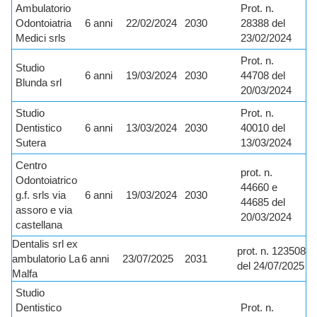
Ambulatorio
Prot. n.
Odontoiatria
6 anni
22/02/2024
2030
28388 del
Medici srls
23/02/2024
Prot. n.
Studio
6 anni
19/03/2024
2030
44708 del
Blunda srl
20/03/2024
Studio
Prot. n.
Dentistico
6 anni
13/03/2024
2030
40010 del
Sutera
13/03/2024
Centro
prot. n.
Odontoiatrico
44660 e
g.f. srls via
6 anni
19/03/2024
2030
44685 del
assoro e via
20/03/2024
castellana
Dentalis srl ex
prot. n. 123508
ambulatorio La
6 anni
23/07/2025
2031
del 24/07/2025
Malfa
Studio
Dentistico
Prot. n.