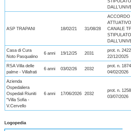
STIPULAT
DALL'UNIV
ACCORDO
ATTUATIVO
ASP TRAPANI
18/02/21
31/08/28
CANALE TP 
STIPULAT
DALL'UNIV
Casa di Cura
prot. n. 242
6 anni
19/12/25
2031
Noto Pasqualino
22/12/2025
RSA Villa delle
prot. n. 1874
6 anni
03/02/26
2032
palme - Villafrati
04/02/2026
Azienda
Ospedaliera
prot. n. 125
Ospedali Riuniti
6 anni
17/06/2026
2032
03/07/2026
“Villa Sofia -
V.Cervello
Logopedia