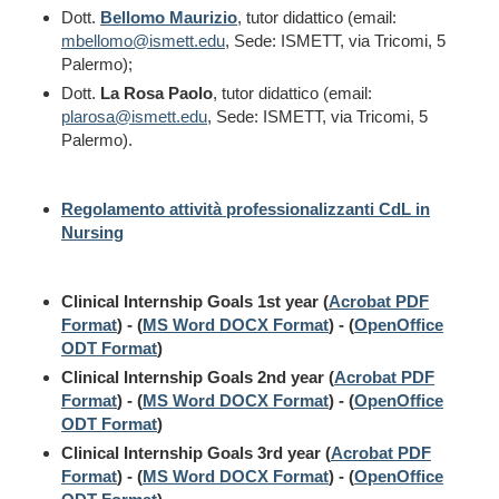
Dott.
Bellomo Maurizio
, tutor didattico (email:
mbellomo@ismett.edu
, Sede: ISMETT, via Tricomi, 5
Palermo);
Dott.
La Rosa Paolo
, tutor didattico (email:
plarosa@ismett.edu
, Sede: ISMETT, via Tricomi, 5
Palermo).
Regolamento attività professionalizzanti CdL in
Nursing
Clinical Internship Goals 1st year (
Acrobat PDF
Format
) - (
MS Word DOCX Format
) - (
OpenOffice
ODT Format
)
Clinical Internship Goals 2nd year (
Acrobat PDF
Format
) - (
MS Word DOCX Format
) - (
OpenOffice
ODT Format
)
Clinical Internship Goals 3rd year (
Acrobat PDF
Format
) - (
MS Word DOCX Format
) - (
OpenOffice