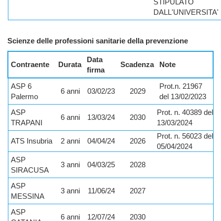
STIPULATO
DALL'UNIVERSITA'
Scienze delle professioni sanitarie della prevenzione
Data
Contraente
Durata
Scadenza
Note
firma
ASP 6
Prot.n. 21967
6 anni
03/02/23
2029
Palermo
del 13/02/2023
ASP
Prot. n. 40389 del
6 anni
13/03/24
2030
TRAPANI
13/03/2024
Prot. n. 56023 del
ATS Insubria
2 anni
04/04/24
2026
05/04/2024
ASP
3 anni
04/03/25
2028
SIRACUSA
ASP
3 anni
11/06/24
2027
MESSINA
ASP
6 anni
12/07/24
2030