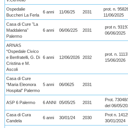
Ospedalie
prot. n. 9582
6 anni
11/06/25
2031
Buccheri La Ferla
11/06/2025
Casa di Cure "La
prot n. 9319
Maddalena"
6 anni
06/06/225
2031
06/06/2025
Palermo
ARNAS
“Ospedale Civico
prot. n. 1113
e Benfratelli, G. Di
6 anni
12/06/2026
2032
15/06/2026
Cristina e M.
Ascoli
Casa di Cure
“Maria Eleonora
5 anni
06/0625
2031
Hospital” Palermo
Prot. 73048
ASP 6 Palermo
6 ANNI
05/05/25
2031
del 06/05/2
Casa di Cura
Prot n. 1412
6 anni
30/01/24
2030
Candela
30/01/2024