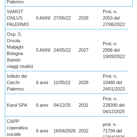
Palermo
SAMOT
Prot. n.
ONLUS
6 ANNI
27/06/22
2028
2053 del
PALERMO
27/06/2022
Osp. S.
Orsola
Prot. n.
Malpighi
5 ANNI
24/05/22
2027
2906 del
Bologna
19/09/2022
(bando
viaggi studio)
Istituto dei
Prot. n.
Ciechi
6 anni
11/05/22
2028
10480 del
Palermo
24/01/2023
Prot. n.
Karol SPA
6 anni
04/12/25
2031
228390 del
04/12/2025
CAPP
prot. n.
coperativa
6 anni
16/04/2026
2032
71794 del
sociale