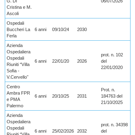
G. Di
06/07/2026
Cristina e M.
Ascoli
Ospedali
Buccheri La
6 anni
09/10/24
2030
Ferla
Azienda
Ospedaliera
prot. n. 102
Ospedali
6 anni
22/01/20
2026
del
Riuniti “Villa
22/01/2020
Sofia -
V.Cervello"
Centro
Prot. n.
Ambra FPR
6 anni
20/10/25
2031
184763 del
e PMA
21/10/2025
Palermo
Azienda
Ospedaliera
prot. n. 34398
Ospedali
6 anni
25/02/2026
2032
del
Riuniti “Villa