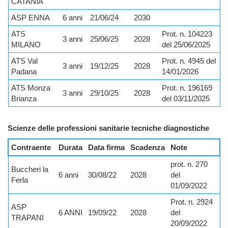
CATANIA
ASP ENNA
6 anni
21/06/24
2030
ATS
Prot. n. 104223
3 anni
25/06/25
2028
MILANO
del 25/06/2025
ATS Val
Prot. n. 4945 del
3 anni
19/12/25
2028
Padana
14/01/2026
ATS Monza
Prot. n. 196169
3 anni
29/10/25
2028
Brianza
del 03/11/2025
Scienze delle professioni sanitarie tecniche diagnostiche
Contraente
Durata
Data firma
Scadenza
Note
prot. n. 270
Buccheri la
6 anni
30/08/22
2028
del
Ferla
01/09/2022
Prot. n. 2924
ASP
6 ANNI
19/09/22
2028
del
TRAPANI
20/09/2022