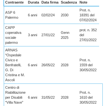
Contraente
Durata
Data firma
Scadenza
Note
Prot. n.
ASP 6
6 anni
02/02/24
2030
18391 del
Palermo
07/02/2024
CAPP
prot. n. 352
coperativa
Genn
3 anni
27/01/22
del
sociale
2025
27/01/2022
palermo
ARNAS
“Ospedale
Civico e
Prot. n.
Benfratelli,
6 anni
26/05/22
2028
1559 del
G. Di
30/05/2022
Cristina e M.
Ascoli
Centro di
Riabilitazione
Prot. n.
per Disabili
6 anni
31/05/22
2028
1610 del
“Villa Nave”
30/05/2022