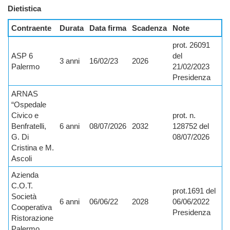
Dietistica
Contraente
Durata
Data firma
Scadenza
Note
prot. 26091
ASP 6
del
3 anni
16/02/23
2026
Palermo
21/02/2023
Presidenza
ARNAS
“Ospedale
Civico e
prot. n.
Benfratelli,
6 anni
08/07/2026
2032
128752 del
G. Di
08/07/2026
Cristina e M.
Ascoli
Azienda
C.O.T.
prot.1691 del
Società
6 anni
06/06/22
2028
06/06/2022
Cooperativa
Presidenza
Ristorazione
Palermo