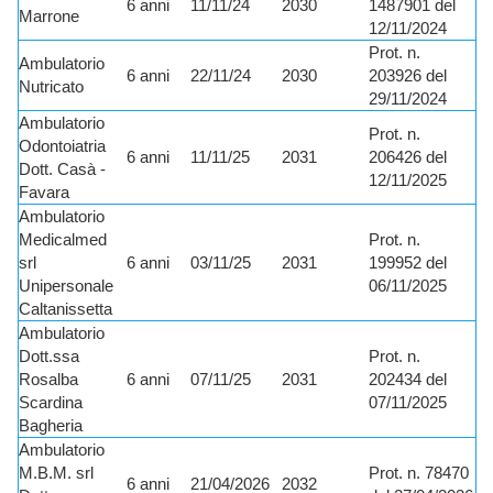
6 anni
11/11/24
2030
1487901 del
Marrone
12/11/2024
Prot. n.
Ambulatorio
6 anni
22/11/24
2030
203926 del
Nutricato
29/11/2024
Ambulatorio
Prot. n.
Odontoiatria
6 anni
11/11/25
2031
206426 del
Dott. Casà -
12/11/2025
Favara
Ambulatorio
Medicalmed
Prot. n.
srl
6 anni
03/11/25
2031
199952 del
Unipersonale
06/11/2025
Caltanissetta
Ambulatorio
Dott.ssa
Prot. n.
Rosalba
6 anni
07/11/25
2031
202434 del
Scardina
07/11/2025
Bagheria
Ambulatorio
M.B.M. srl
Prot. n. 78470
6 anni
21/04/2026
2032