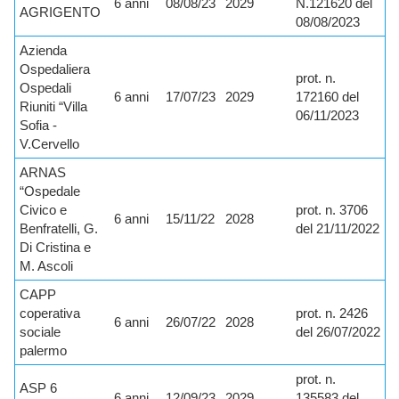
6 anni
08/08/23
2029
N.121620 del
AGRIGENTO
08/08/2023
Azienda
Ospedaliera
prot. n.
Ospedali
6 anni
17/07/23
2029
172160 del
Riuniti “Villa
06/11/2023
Sofia -
V.Cervello
ARNAS
“Ospedale
Civico e
prot. n. 3706
6 anni
15/11/22
2028
Benfratelli, G.
del 21/11/2022
Di Cristina e
M. Ascoli
CAPP
coperativa
prot. n. 2426
6 anni
26/07/22
2028
sociale
del 26/07/2022
palermo
prot. n.
ASP 6
6 anni
12/09/23
2029
135583 del