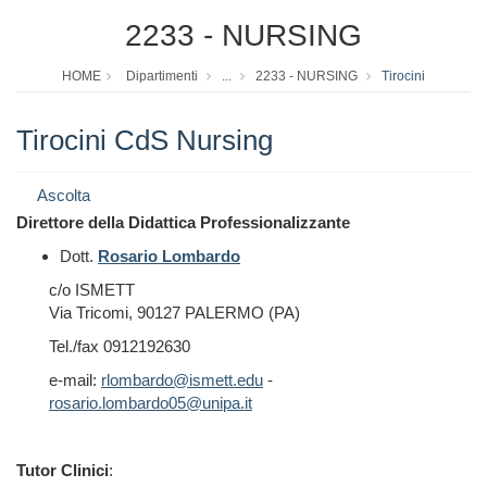
2233 - NURSING
HOME
Dipartimenti
...
2233 - NURSING
Tirocini
Tirocini CdS Nursing
Ascolta
Direttore della Didattica Professionalizzante
Dott.
Rosario Lombardo
c/o ISMETT
Via Tricomi,
90127 PALERMO (PA)
Tel./fax 0912192630
e-mail:
rlombardo@ismett.edu
-
rosario.lombardo05@unipa.it
Tutor Clinici
: