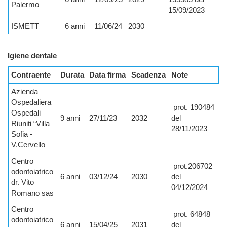
Palermo
15/09/2023
ISMETT
6 anni
11/06/24
2030
Igiene dentale
Contraente
Durata
Data firma
Scadenza
Note
Azienda
Ospedaliera
prot. 190484
Ospedali
9 anni
27/11/23
2032
del
Riuniti “Villa
28/11/2023
Sofia -
V.Cervello
Centro
prot.206702
odontoiatrico
6 anni
03/12/24
2030
del
dr. Vito
04/12/2024
Romano sas
Centro
p
rot. 64848
odontoiatrico
6 anni
15/04/25
2031
del