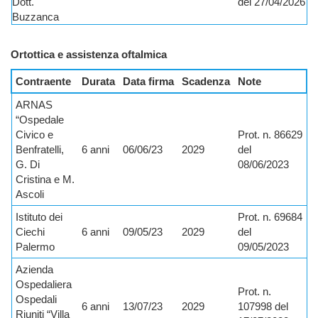
Dott.
del 27/04/2026
Buzzanca
Ortottica e assistenza oftalmica
Contraente
Durata
Data firma
Scadenza
Note
ARNAS
“Ospedale
Civico e
Prot. n. 86629
Benfratelli,
6 anni
06/06/23
2029
del
G. Di
08/06/2023
Cristina e M.
Ascoli
Istituto dei
Prot. n. 69684
Ciechi
6 anni
09/05/23
2029
del
Palermo
09/05/2023
Azienda
Ospedaliera
Prot. n.
Ospedali
6 anni
13/07/23
2029
107998 del
Riuniti “Villa