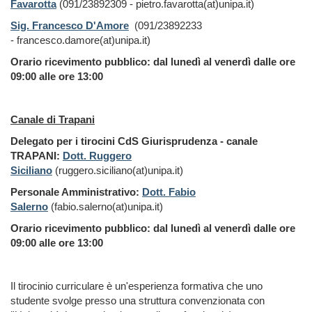
Favarotta
(091/23892309 -
pietro.favarotta(at)unipa.it
)
Sig. Francesco D'Amore
(091/23892233
-
francesco.damore(at)unipa.it
)
Orario ricevimento pubblico: dal lunedì al venerdì dalle ore
09:00 alle ore 13:00
Canale di Trapani
Delegato per i tirocini CdS Giurisprudenza - canale
TRAPANI:
Dott. Ruggero
Siciliano
(
ruggero.siciliano(at)unipa.it)
Personale Amministrativo:
Dott. Fabio
Salerno
(fabio.salerno(at)unipa.it)
Orario ricevimento pubblico: dal lunedì al venerdì dalle ore
09:00 alle ore 13:00
Il tirocinio curriculare è un'esperienza formativa che uno
studente svolge presso una struttura convenzionata con