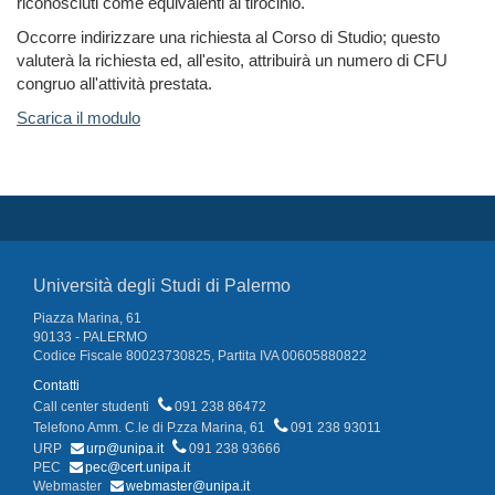
riconosciuti come equivalenti al tirocinio.
Occorre indirizzare una richiesta al Corso di Studio; questo
valuterà la richiesta ed, all'esito, attribuirà un numero di CFU
congruo all'attività prestata.
Scarica il modulo
Università degli Studi di Palermo
Piazza Marina, 61
90133 - PALERMO
Codice Fiscale 80023730825, Partita IVA 00605880822
Contatti
Call center studenti
091 238 86472
Telefono Amm. C.le di P.zza Marina, 61
091 238 93011
URP
urp@unipa.it
091 238 93666
PEC
pec@cert.unipa.it
Webmaster
webmaster@unipa.it