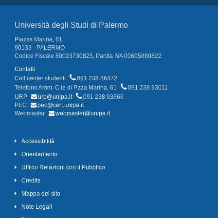
Università degli Studi di Palermo
Piazza Marina, 61
90133 - PALERMO
Codice Fiscale 80023730825, Partita IVA 00605880822
Contatti
Call center studenti
091 238 86472
Telefono Amm. C.le di P.zza Marina, 61
091 238 93011
URP
urp@unipa.it
091 238 93666
PEC
pec@cert.unipa.it
Webmaster
webmaster@unipa.it
Accessibilità
Orientamento
Ufficio Relazioni con il Pubblico
Credits
Mappa del sito
Note Legali