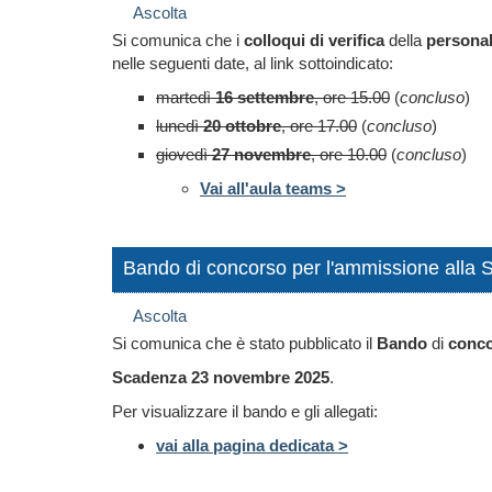
Ascolta
Si comunica che i
colloqui di verifica
della
personal
nelle seguenti date, al link sottoindicato:
martedì
16 settembre
, ore 15.00
(
concluso
)
lunedì
20 ottobre
, ore 17.00
(
concluso
)
giovedì
27 novembre
, ore 10.00
(
concluso
)
Vai all'aula teams >
Bando di concorso per l'ammissione alla S
Ascolta
Si comunica che è stato pubblicato il
Bando
di
conc
Scadenza 23 novembre 2025
.
Per visualizzare il bando e gli allegati:
vai alla pagina dedicata >