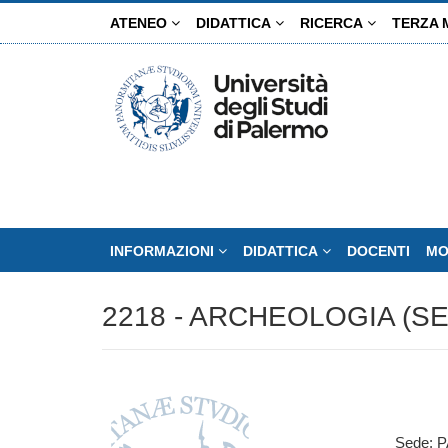
Salta
ATENEO
DIDATTICA
RICERCA
TERZA 
al
contenuto
principale
INFORMAZIONI
DIDATTICA
DOCENTI
MO
2218 - ARCHEOLOGIA (SE
Sede: 