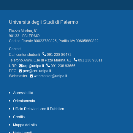
Università degli Studi di Palermo
Piazza Marina, 61
90133 - PALERMO
Codice Fiscale 80023730825, Partita IVA 00605880822
Contatti
Call center studenti
091 238 86472
Telefono Amm. C.le di P.zza Marina, 61
091 238 93011
URP
urp@unipa.it
091 238 93666
PEC
pec@cert.unipa.it
Webmaster
webmaster@unipa.it
Accessibilità
Orientamento
Ufficio Relazioni con il Pubblico
Credits
Mappa del sito