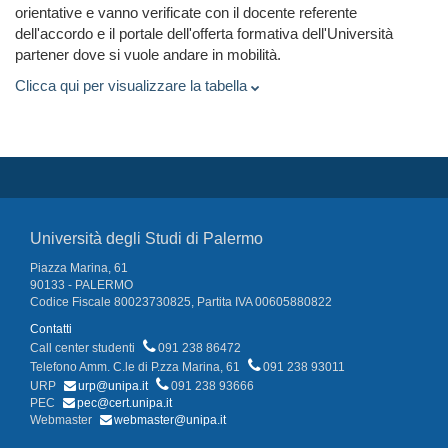
orientative e vanno verificate con il docente referente
dell'accordo e il portale dell'offerta formativa dell'Università
partener dove si vuole andare in mobilità.
Clicca qui per visualizzare la tabella
Università degli Studi di Palermo
Piazza Marina, 61
90133 - PALERMO
Codice Fiscale 80023730825, Partita IVA 00605880822
Contatti
Call center studenti
091 238 86472
Telefono Amm. C.le di P.zza Marina, 61
091 238 93011
URP
urp@unipa.it
091 238 93666
PEC
pec@cert.unipa.it
Webmaster
webmaster@unipa.it