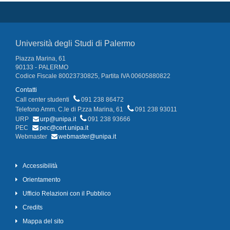
Università degli Studi di Palermo
Piazza Marina, 61
90133 - PALERMO
Codice Fiscale 80023730825, Partita IVA 00605880822
Contatti
Call center studenti
091 238 86472
Telefono Amm. C.le di P.zza Marina, 61
091 238 93011
URP
urp@unipa.it
091 238 93666
PEC
pec@cert.unipa.it
Webmaster
webmaster@unipa.it
Accessibilità
Orientamento
Ufficio Relazioni con il Pubblico
Credits
Mappa del sito