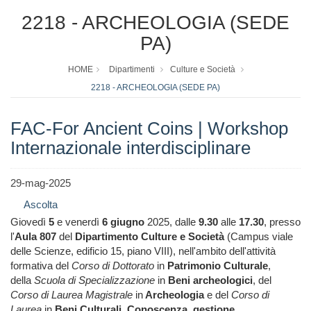
2218 - ARCHEOLOGIA (SEDE
PA)
HOME
Dipartimenti
Culture e Società
2218 - ARCHEOLOGIA (SEDE PA)
FAC-For Ancient Coins | Workshop
Internazionale interdisciplinare
29-mag-2025
Ascolta
Giovedì
5
e venerdì
6 giugno
2025, dalle
9.30
alle
17.30
, presso
l'
Aula 807
del
Dipartimento Culture e Società
(Campus viale
delle Scienze, edificio 15, piano VIII), nell'ambito dell'attività
formativa del
Corso di Dottorato
in
Patrimonio
Culturale
,
della
Scuola di Specializzazione
in
Beni archeologici
, del
Corso di Laurea Magistrale
in
Archeologia
e del
Corso di
Laurea
in
Beni Culturali. Conoscenza, gestione,