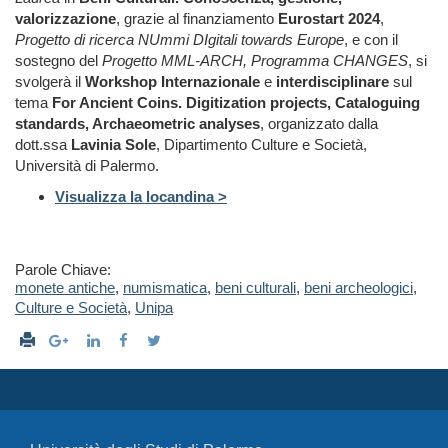
valorizzazione
,
grazie al finanziamento
Eurostart 2024
,
Progetto di ricerca NUmmi DIgitali towards Europe
, e con il
sostegno del
Progetto MML-ARCH, Programma CHANGES
, si
svolgerà il
Workshop
Internazionale
e
interdisciplinare
sul
tema
For Ancient Coins. Digitization projects, Cataloguing
standards, Archaeometric analyses
, organizzato dalla
dott.ssa
Lavinia Sole
, Dipartimento Culture e Società,
Università di Palermo.
Visualizza la locandina >
Parole Chiave:
monete antiche
,
numismatica
,
beni culturali
,
beni archeologici
,
Culture e Società
,
Unipa