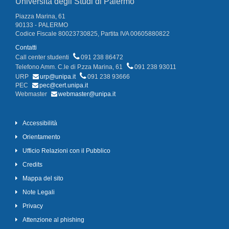
Università degli Studi di Palermo
Piazza Marina, 61
90133 - PALERMO
Codice Fiscale 80023730825, Partita IVA 00605880822
Contatti
Call center studenti
091 238 86472
Telefono Amm. C.le di P.zza Marina, 61
091 238 93011
URP
urp@unipa.it
091 238 93666
PEC
pec@cert.unipa.it
Webmaster
webmaster@unipa.it
Accessibilità
Orientamento
Ufficio Relazioni con il Pubblico
Credits
Mappa del sito
Note Legali
Privacy
Attenzione al phishing