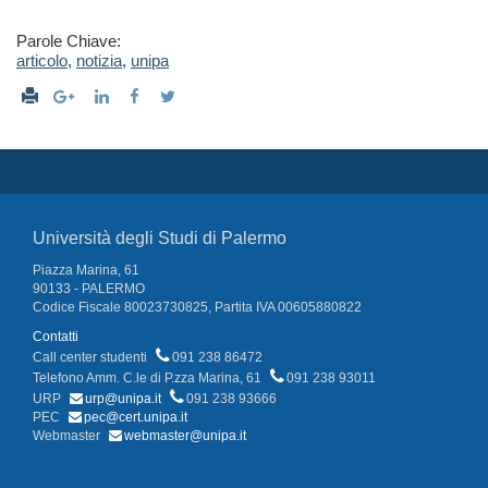
Parole Chiave:
articolo
,
notizia
,
unipa
Università degli Studi di Palermo
Piazza Marina, 61
90133 - PALERMO
Codice Fiscale 80023730825, Partita IVA 00605880822
Contatti
Call center studenti
091 238 86472
Telefono Amm. C.le di P.zza Marina, 61
091 238 93011
URP
urp@unipa.it
091 238 93666
PEC
pec@cert.unipa.it
Webmaster
webmaster@unipa.it