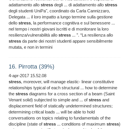
adattamento allo
stress
degli ... di adattamento allo
stress
degli studenti UniPa", coordinato da Carla Cannizzaro,
Delegata ... il loro impatto a lungo termine sulla gestione
dello
stress
, la performance cognitiva e sul benessere ...
nel tempo i nostri giovani iscritti e di monitorare la loro
resilienza/vulnerabilità allo
stress
... ”. “La resilienza allo
stress
da parte dei nostri studenti appare sensibilmente
mutata, e non in termini
16. Pirrotta (39%)
4-apr-2017 15.52.08
stress
, moreover, will manage elastic- linear constitutive
relationships typical of each structural ... how to determine
the
stress
diagrams for a cross section of a beam (Saint
Venant solid) subjected to simple and ... of
stress
and
displacement field of statically undetermined structures;
determining critical loads ... will be able to hold
conversations on topics relating to fundamentals of the
discipline (state of
stress
... conditions of maximum
stress
)