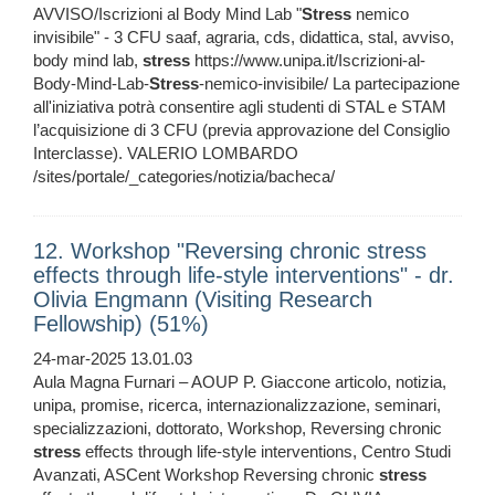
AVVISO/Iscrizioni al Body Mind Lab "
Stress
nemico
invisibile" - 3 CFU saaf, agraria, cds, didattica, stal, avviso,
body mind lab,
stress
https://www.unipa.it/Iscrizioni-al-
Body-Mind-Lab-
Stress
-nemico-invisibile/ La partecipazione
all'iniziativa potrà consentire agli studenti di STAL e STAM
l’acquisizione di 3 CFU (previa approvazione del Consiglio
Interclasse). VALERIO LOMBARDO
/sites/portale/_categories/notizia/bacheca/
12. Workshop "Reversing chronic stress
effects through life-style interventions" - dr.
Olivia Engmann (Visiting Research
Fellowship) (51%)
24-mar-2025 13.01.03
Aula Magna Furnari – AOUP P. Giaccone articolo, notizia,
unipa, promise, ricerca, internazionalizzazione, seminari,
specializzazioni, dottorato, Workshop, Reversing chronic
stress
effects through life-style interventions, Centro Studi
Avanzati, ASCent Workshop Reversing chronic
stress