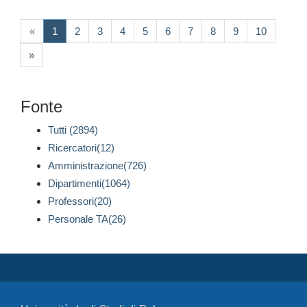
(current)
«
1
2
3
4
5
6
7
8
9
10
»
Fonte
Tutti (2894)
Ricercatori(12)
Amministrazione(726)
Dipartimenti(1064)
Professori(20)
Personale TA(26)