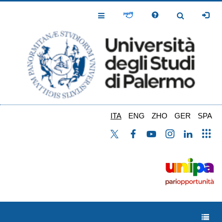
Salta
al
Toggle
Toggle
contenuto
Navigation
Navigation
principale
ITA
ENG
ZHO
GER
SPA