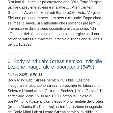
Risultati di un trial unipa attestano che l'Olio Extra Vergine
Siciliano previene
stress
e malattie ... , Aten Center,
Giuseppe Avellone, Manfredi Barbera,Olio Extra Vergine
Siciliano previene
stress
...
stress
e malattie" Dopo circa
sei mesi di lavori, si è attestato che i polifenoli presenti ...
prevenzione dallo
stress
ossidativo al carcinoma. "Gli
effetti positivi si sono notati ... : «L'extra vergine siciliano
previene
stress
e malattie», articolo di redazione su gds.it
del 05/10/2023
6. Body Mind Lab: Stress nemico invisibile |
Lezione inaugurale e laboratorio (64%)
24-lug-2025 16.50.44
Body Mind Lab:
Stress
nemico invisibile | Lezione
inaugurale e laboratorio
stress
, corpo, mente, laboratorio,
Scienze Umanistiche, Culture e Società, Unipa Giovedì 11
settembre, dalle 15.30 alle 18.30, preso la Chiesa di
Sant'Antonio Abate al Complesso Monumentale dello Steri
(piazza Marina 61, Palermo), si terrà la lezione inaugurale
del Body Mind Lab sul tema
Stress
nemico invisibile, a