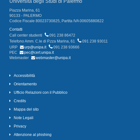
Università degli Studi di Palermo
Piazza Marina, 61
90133 - PALERMO
Codice Fiscale 80023730825, Partita IVA 00605880822
Contatti
Call center studenti
091 238 86472
Telefono Amm. C.le di P.zza Marina, 61
091 238 93011
URP
urp@unipa.it
091 238 93666
PEC
pec@cert.unipa.it
Webmaster
webmaster@unipa.it
Accessibilità
Orientamento
Ufficio Relazioni con il Pubblico
Credits
Mappa del sito
Note Legali
Privacy
Attenzione al phishing