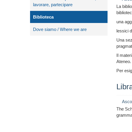
lavorare, partecipare
La bibli
bibliote
Biblioteca
una aggi
Dove siamo / Where we are
lessici d
Una sezi
pragmati
Il mater
Ateneo. 
Per esig
Libr
Asco
The Scho
grammar