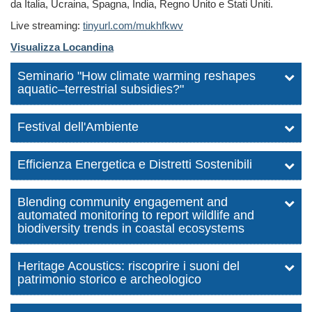
da Italia, Ucraina, Spagna, India, Regno Unito e Stati Uniti.
Live streaming:
tinyurl.com/mukhfkwv
Visualizza Locandina
Seminario "How climate warming reshapes
aquatic–terrestrial subsidies?"
Festival dell'Ambiente
Efficienza Energetica e Distretti Sostenibili
Blending community engagement and
automated monitoring to report wildlife and
biodiversity trends in coastal ecosystems
Heritage Acoustics: riscoprire i suoni del
patrimonio storico e archeologico