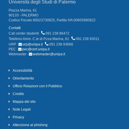
Università degli Studi di Palermo
Piazza Marina, 61
90133 - PALERMO
Codice Fiscale 80023730825, Partita IVA 00605880822
Contatti
Call center studenti
091 238 86472
Telefono Amm. C.le di P.zza Marina, 61
091 238 93011
URP
urp@unipa.it
091 238 93666
PEC
pec@cert.unipa.it
Webmaster
webmaster@unipa.it
Accessibilità
Orientamento
Ufficio Relazioni con il Pubblico
Credits
Mappa del sito
Note Legali
Privacy
Attenzione al phishing