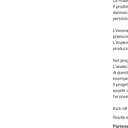
La mater
Il prodo
dannosi 
persist
L’innova
potenzia
L'implem
produzi
Nel prog
L’analisi
di quest
esempio,
Il proge
aspetti 
l'econom
Kick-of
Novità 
Partena