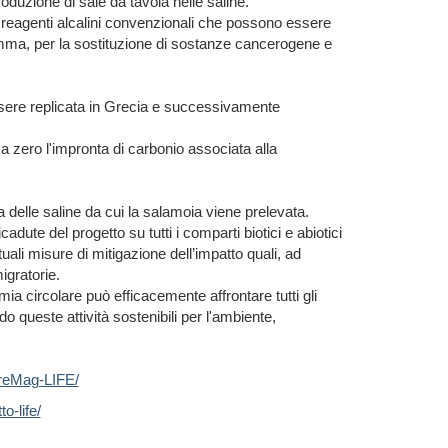
duzione di sale da tavola nelle saline.
ei reagenti alcalini convenzionali che possono essere
amma, per la sostituzione di sostanze cancerogene e
essere replicata in Grecia e successivamente
zero l'impronta di carbonio associata alla
a delle saline da cui la salamoia viene prelevata.
icadute del progetto su tutti i comparti biotici e abiotici
ali misure di mitigazione dell’impatto quali, ad
igratorie.
a circolare può efficacemente affrontare tutti gli
o queste attività sostenibili per l'ambiente,
MareMag-LIFE/
o-life/