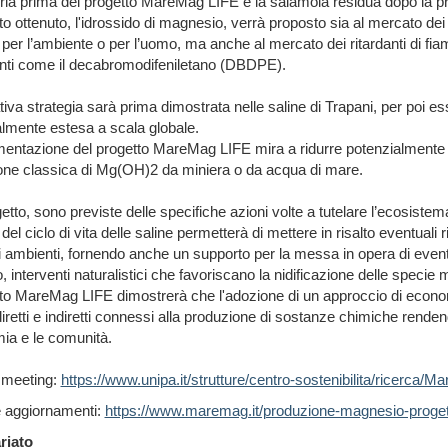
ia prima del progetto MareMag LIFE è la salamoia residua dopo la pro
tto ottenuto, l'idrossido di magnesio, verrà proposto sia al mercato d
per l’ambiente o per l’uomo, ma anche al mercato dei ritardanti di fi
enti come il decabromodifeniletano (DBDPE).
tiva strategia sarà prima dimostrata nelle saline di Trapani, per poi 
lmente estesa a scala globale.
entazione del progetto MareMag LIFE mira a ridurre potenzialmente a 
one classica di Mg(OH)2 da miniera o da acqua di mare.
etto, sono previste delle specifiche azioni volte a tutelare l’ecosistem
 del ciclo di vita delle saline permetterà di mettere in risalto eventuali r
i ambienti, fornendo anche un supporto per la messa in opera di eventu
 interventi naturalistici che favoriscano la nidificazione delle specie m
tto MareMag LIFE dimostrerà che l'adozione di un approccio di economi
diretti e indiretti connessi alla produzione di sostanze chimiche rendend
ia e le comunità.
f meeting:
https://www.unipa.it/strutture/centro-sostenibilita/ricerca/
e aggiornamenti:
https://www.maremag.it/produzione-magnesio-progett
riato