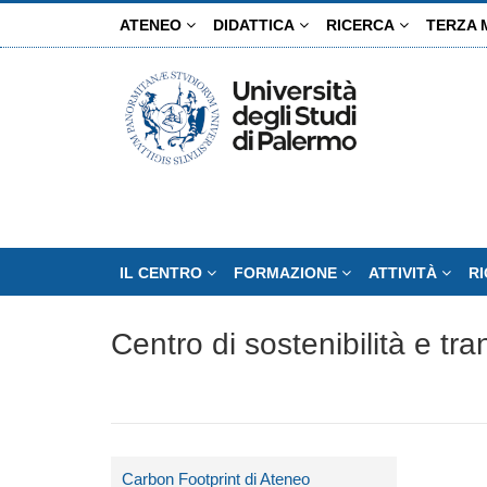
Salta
ATENEO
DIDATTICA
RICERCA
TERZA 
al
contenuto
principale
IL CENTRO
FORMAZIONE
ATTIVITÀ
R
Centro di sostenibilità e tr
Carbon Footprint di Ateneo