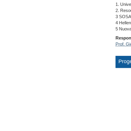
1. Unive
2. Resou
3 SOSAL
4 Helle
5 Nuova 
Respons
Prof. G
Proge