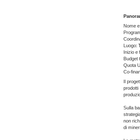
Panora
Nome e 
Progra
Coordin
Luogo:
Inizio e
Budget t
Quota 
Co-fina
Il proge
prodotti
produzi
Sulla ba
strategi
non rich
di miner