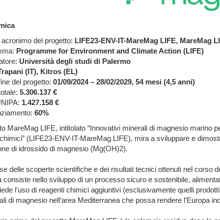
mica
acronimo del progetto:
LIFE23-ENV-IT-MareMag LIFE, MareMag L
mma:
Programme for Environment and Climate Action (LIFE)
atore:
Università degli studi di Palermo
Trapani (IT), Kitros (EL)
 fine del progetto:
01/09/2024 – 28/02/2029, 54 mesi (4,5 anni)
otale:
5.306.137 €
UNIPA:
1.427.158 €
nziamento:
60%
tto MareMag LIFE, intitolato “Innovativi minerali di magnesio marino pe
 chimici” (LIFE23-ENV-IT-MareMag LIFE), mira a sviluppare e dimostr
one di idrossido di magnesio (Mg(OH)2).
se delle scoperte scientifiche e dei risultati tecnici ottenuti nel co
a consiste nello sviluppo di un processo sicuro e sostenibile, alimenta
iede l'uso di reagenti chimici aggiuntivi (esclusivamente quelli prodott
ali di magnesio nell’area Mediterranea che possa rendere l’Europa ind