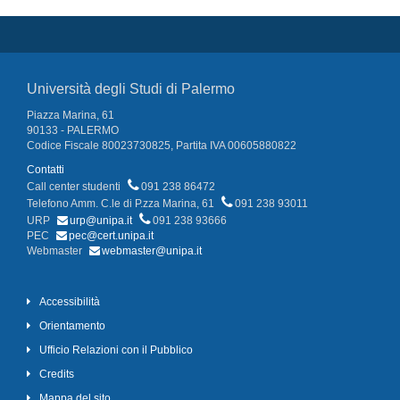
Università degli Studi di Palermo
Piazza Marina, 61
90133 - PALERMO
Codice Fiscale 80023730825, Partita IVA 00605880822
Contatti
Call center studenti
091 238 86472
Telefono Amm. C.le di P.zza Marina, 61
091 238 93011
URP
urp@unipa.it
091 238 93666
PEC
pec@cert.unipa.it
Webmaster
webmaster@unipa.it
Accessibilità
Orientamento
Ufficio Relazioni con il Pubblico
Credits
Mappa del sito