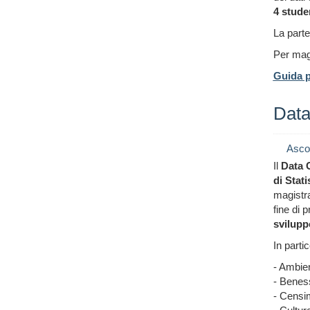
4 stude
La part
Per magg
Guida p
Data
Asco
Il
Data 
di Stati
magistral
fine di 
svilupp
In partic
- Ambien
- Beness
- Censi