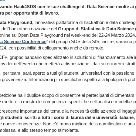
ivando Hack4SDS con le sue challenge di Data Science rivolte ai gi
ra per opportunità di lavoro.
ata Playground
, innovativa piattaforma di hackathon e data challenge
 dell’hackathon nazionale del
Gruppo di Statistica & Data Science
̀ online su Open Data Playground nel week-end del 22-24 Marzo 2024, 
a Science Conference
” del gruppo SDS della SIS, inoltre, saranno poi 
024, con possibilità di collegamento anche da remoto.
CF+
,
gruppo bancario specializzato in soluzioni di finanziamento alle i
provider dell’evento che metterà a disposizione i dati su cui verrà strut
, per team, sarà aperto a tutti gli studenti universitari con la passione
i provenienza. Informazioni più specifiche rispetto alla tipologia di pr
tizione ha il duplice scopo di consentire ai partecipanti di cimentarsi 
e mettere in mostra le competenze specifiche nell'analisi e modellazion
crescente importanza del tema e la necessità delle aziende di ingaggiar
gli
studenti iscritti a tutti i corsi di laurea delle università italiane
,
e nuove conoscenze. Non c’è modo migliore della gamification e una s
mplessa, e allo stesso tempo stimolante.