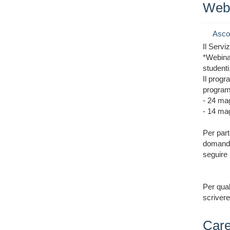
Webi
Asco
Il Servi
*Webinar
studenti
Il progr
program
- 24 mag
- 14 mag
Per part
domande 
seguire 
Per qual
scrivere
Care