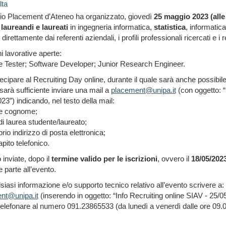
lta
zio Placement d’Ateneo ha organizzato, giovedì
25 maggio 2023 (alle
a
laureandi e laureati
in ingegneria informatica,
statistica
, informatic
i, direttamente dai referenti aziendali, i profili professionali ricercati e i 
i lavorative aperte:
e Tester; Software Developer; Junior Research Engineer.
ecipare al Recruiting Day online, durante il quale sarà anche possibi
, sarà sufficiente inviare una mail a
placement@unipa.it
(con oggetto: “
23”) indicando, nel testo della mail:
e cognome;
di laurea studente/laureato;
prio indirizzo di posta elettronica;
apito telefonico.
inviate, dopo il
termine valido per le iscrizioni
, ovvero il
18/05/202
 parte all’evento.
siasi informazione e/o supporto tecnico relativo all’evento scrivere a:
nt@unipa.it
(inserendo in oggetto: “Info Recruiting online SIAV - 25/0
elefonare al numero 091.23865533 (da lunedì a venerdì dalle ore 09.00