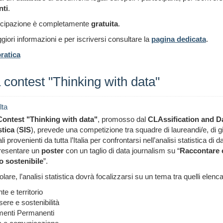
nti
.
ecipazione è completamente
gratuita
.
iori informazioni e per iscriversi consultare la
pagina dedicata
.
ratica
 contest "Thinking with data"
lta
Contest "Thinking with data"
, promosso dal
CLAssification and D
stica
(
SIS
),
prevede una competizione tra squadre di laureandi/e, di giov
i provenienti da tutta l’Italia per confrontarsi nell’analisi statistica di
presentare un
poster
con un taglio di data journalism su “
Raccontare co
o sostenibile
”.
olare, l’analisi statistica dovrà focalizzarsi su un tema tra quelli elencat
te e territorio
ere e sostenibilità
menti Permanenti