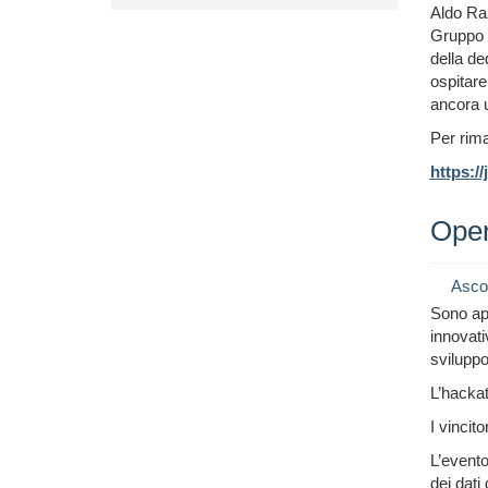
Aldo Ra
Gruppo S
della de
ospitare
ancora u
Per rima
https:/
Open
Asco
Sono ape
innovati
sviluppo
L’hackat
I vincit
L’evento 
dei dati