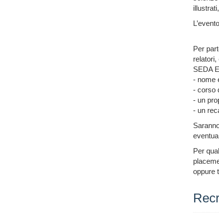
illustrat
L’evento
Per part
relatori
SEDA Exp
- nome 
- corso 
- un pro
- un rec
Saranno 
eventual
Per qual
placemen
oppure t
Recr