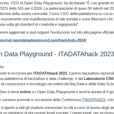
zzino, CEO di Open Data Playground, ha dichiarato “È con grande 
DS della SIS per il 2024. La partecipazione di quasi 50 talenti nel 20
dizione della nostra comunità. Come CEO della piattaforma su cui s
 nuovamente una manifestazione di tale portata e sono fiducioso che l'
na volta gli standard di creatività e ingegnosità”.
nere aggiornati si può seguire l’evoluzione sul sito alla pagina ufficiale
/journal.opendataplayground.com/hack4sds-2024/
 Data Playground - ITADATAhack 202
lta
rte le iscrizioni per
ITADATAhack 2023
, il primo hackathon naziona
va piattaforma di hackathon e data challenge, e dal
Laboratorio CIN
 di conoscenze e tecnologie nei settori dei Big Data e della Data Scie
hon si terrà
online
su Open Data Playground e avrà la durata di 4 gior
ori saranno premiati in occasione della Conferenza
ITADATA2023
, che
è aperto a tutti gli studenti universitari iscritti a corsi di laurea degli a
 di un database di documenti legali europei. I partecipanti, per iscrive