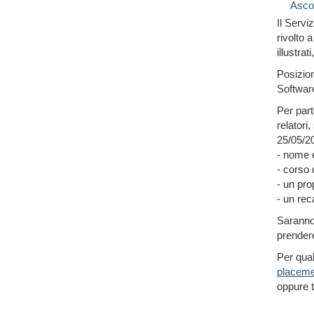
Asco
Il Servi
rivolto 
illustrat
Posizion
Softwar
Per part
relatori
25/05/20
- nome 
- corso 
- un pro
- un rec
Saranno 
prendere
Per qual
placeme
oppure t