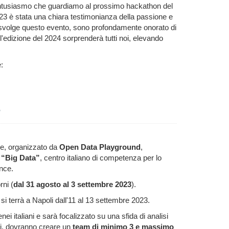
entusiasmo che guardiamo al prossimo hackathon del
23 è stata una chiara testimonianza della passione e
i svolge questo evento, sono profondamente onorato di
edizione del 2024 sorprenderà tutti noi, elevando
:
3
le, organizzato da
Open Data Playground
,
I
“Big Data”
, centro italiano di competenza per lo
nce.
ni (
dal 31 agosto al 3 settembre 2023
).
 si terrà a Napoli dall'11 al 13 settembre 2023.
tenei italiani e sarà focalizzato su una sfida di analisi
rsi, dovranno creare un
team di minimo 3 e massimo