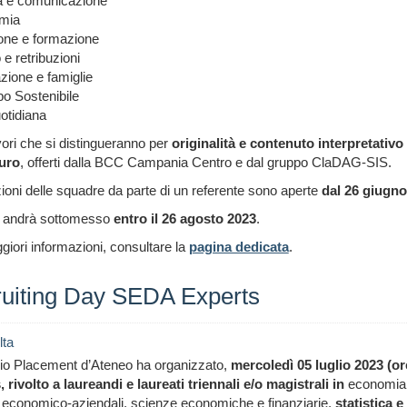
ra e comunicazione
mia
ione e formazione
 e retribuzioni
zione e famiglie
po Sostenibile
uotidiana
vori che si distingueranno per
originalità e
contenuto interpretativo
uro
, offerti dalla BCC Campania Centro e dal gruppo ClaDAG-SIS.
zioni delle squadre da parte di un referente sono aperte
dal 26 giugno
er andrà sottomesso
entro il 26 agosto 2023
.
iori informazioni, consultare la
pagina dedicata
.
uiting Day SEDA Experts
lta
zio Placement d’Ateneo ha organizzato,
mercoledì 05 luglio 2023 (or
 rivolto a laureandi e laureati triennali e/o magistrali in
economia 
 economico-aziendali, scienze economiche e finanziarie,
statistica e