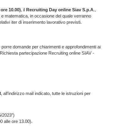
 ore 10.00)
, il
Recruiting Day online Siav S.p.A
.,
a e matematica, in occasione del quale verranno
relativi iter di inserimento lavorativo previsti.
le porre domande per chiarimenti e approfondimenti ai
Richiesta partecipazione Recruiting online SIAV -
3
, all’indirizzo mail indicato, tutte le istruzioni per
5/2023”)
 alle ore 13.00).