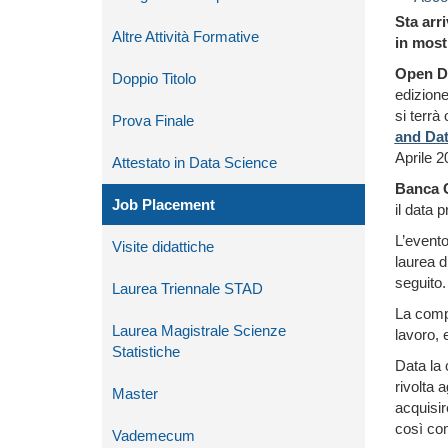
Sta arr
Altre Attività Formative
in most
Open D
Doppio Titolo
edizione
si terra
Prova Finale
and Dat
Aprile 2
Attestato in Data Science
Banca 
Job Placement
il data 
L’evento
Visite didattiche
laurea d
seguito.
Laurea Triennale STAD
La compe
Laurea Magistrale Scienze
lavoro, 
Statistiche
Data la 
rivolta a
Master
acquisir
così co
Vademecum