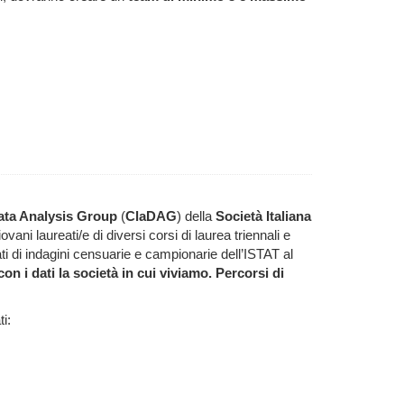
ata Analysis Group
(
ClaDAG
) della
Società Italiana
ani laureati/e di diversi corsi di laurea triennali e
 dati di indagini censuarie e campionarie dell’ISTAT al
n i dati la società in cui viviamo. Percorsi di
i: