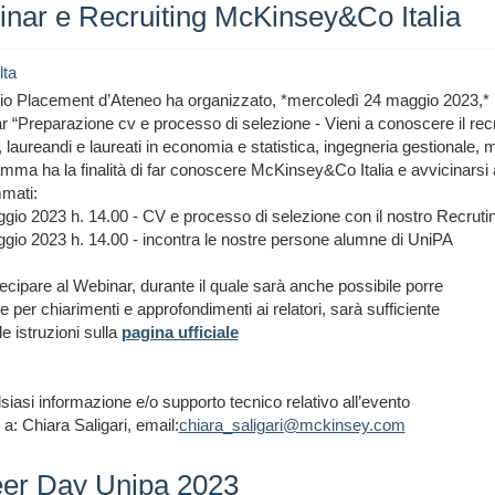
nar e Recruiting McKinsey&Co Italia
lta
zio Placement d’Ateneo ha organizzato, *mercoledì 24 maggio 2023,* i
 “Preparazione cv e processo di selezione - Vieni a conoscere il recru
, laureandi e laureati in economia e statistica, ingegneria gestionale, 
amma ha la finalità di far conoscere McKinsey&Co Italia e avvicinarsi a
mati:
gio 2023 h. 14.00 - CV e processo di selezione con il nostro Recrut
gio 2023 h. 14.00 - incontra le nostre persone alumne di UniPA
ecipare al Webinar, durante il quale sarà anche possibile porre
per chiarimenti e approfondimenti ai relatori, sarà sufficiente
le istruzioni sulla
pagina ufficiale
siasi informazione e/o supporto tecnico relativo all’evento
 a: Chiara Saligari, email:
chiara_saligari@mckinsey.com
er Day Unipa 2023