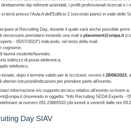
i, direttamente dai referenti aziendali, i profili professionali ricercati e i 
 si terrà presso l’Aula A dell’Edificio 2 (secondo piano) in viale delle S
ecipare al Recruiting Day, durante il quale sarà anche possibile porr
, è necessario prenotarsi inviando una mail a
placement@unipa.it
(co
erts - 05/07/2023”) indicando, nel testo della mail:
e cognome;
di laurea studente/laureato;
prio indirizzo di posta elettronica;
apito telefonico.
inviate, dopo il termine valido per le iscrizioni, ovvero il
28/06/2023
, 
i ulteriori istruzioni/indicazioni per prendere parte all’evento.
siasi informazione e/o supporto tecnico relativo all’evento scrivere a:
t@unipa.it (inserendo in oggetto: “Info Recruiting SEDA Experts - 0
elefonare al numero 091.23865533 (da lunedì a venerdì dalle ore 09.00
uiting Day SIAV