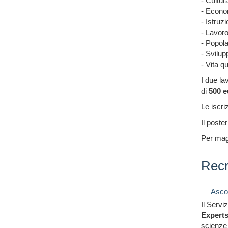
- Cultu
- Econo
- Istruz
- Lavoro
- Popola
- Svilup
- Vita q
I due la
di
500 e
Le iscri
Il post
Per magg
Recr
Asco
Il Servi
Experts,
scienze