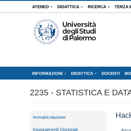
Salta
ATENEO
DIDATTICA
RICERCA
TERZA 
al
contenuto
principale
INFORMAZIONI
DIDATTICA
DOCENTI
MO
2235 - STATISTICA E DA
Hac
Immatricolazione
Insegnamenti Opzionali
Asco