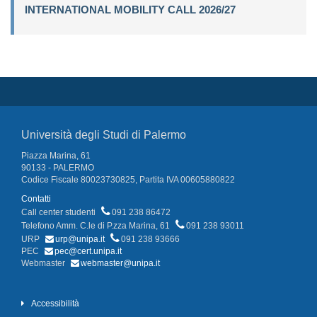
INTERNATIONAL MOBILITY CALL 2026/27
Università degli Studi di Palermo
Piazza Marina, 61
90133 - PALERMO
Codice Fiscale 80023730825, Partita IVA 00605880822
Contatti
Call center studenti
091 238 86472
Telefono Amm. C.le di P.zza Marina, 61
091 238 93011
URP
urp@unipa.it
091 238 93666
PEC
pec@cert.unipa.it
Webmaster
webmaster@unipa.it
Accessibilità