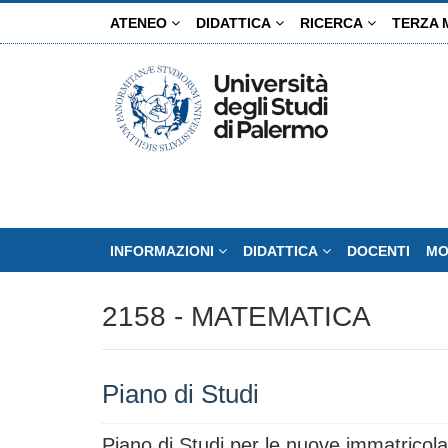
Salta
ATENEO
DIDATTICA
RICERCA
TERZA 
al
contenuto
principale
INFORMAZIONI
DIDATTICA
DOCENTI
MO
2158 - MATEMATICA
Piano di Studi
Piano di Studi per le nuove immatricola