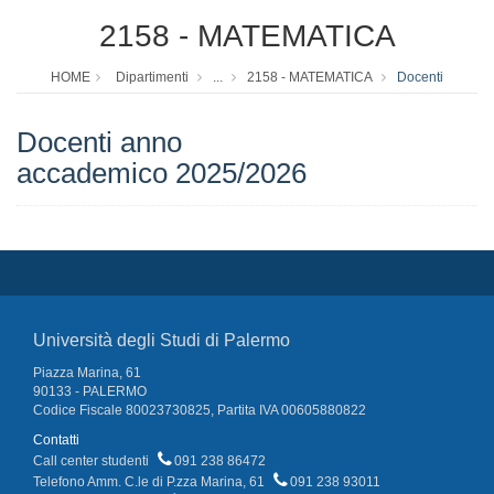
2158 - MATEMATICA
HOME
Dipartimenti
...
2158 - MATEMATICA
Docenti
Docenti anno
accademico 2025/2026
Università degli Studi di Palermo
Piazza Marina, 61
90133 - PALERMO
Codice Fiscale 80023730825, Partita IVA 00605880822
Contatti
Call center studenti
091 238 86472
Telefono Amm. C.le di P.zza Marina, 61
091 238 93011