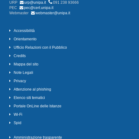
URP
urp@unipa.it
091 238 93666
PEC
pec@cert.unipa.it
Webmaster
webmaster@unipa.it
Accessibilità
Orientamento
Ufficio Relazioni con il Pubblico
Credits
Mappa del sito
Note Legali
Privacy
Attenzione al phishing
Elenco siti tematici
Portale OnLine delle Istanze
Wi-Fi
Spid
Amministrazione trasparente