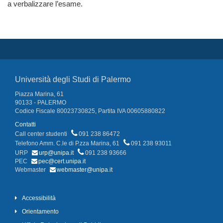
a verbalizzare l’esame.
Università degli Studi di Palermo
Piazza Marina, 61
90133 - PALERMO
Codice Fiscale 80023730825, Partita IVA 00605880822
Contatti
Call center studenti
091 238 86472
Telefono Amm. C.le di P.zza Marina, 61
091 238 93011
URP
urp@unipa.it
091 238 93666
PEC
pec@cert.unipa.it
Webmaster
webmaster@unipa.it
Accessibilità
Orientamento