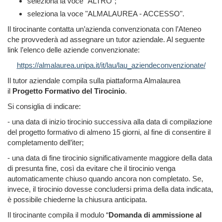
seleziona la voce "ALTRO";
seleziona la voce "ALMALAUREA - ACCESSO".
Il tirocinante contatta un’azienda convenzionata con l’Ateneo
che provvederà ad assegnare un tutor aziendale. Al seguente
link l’elenco delle aziende convenzionate:
https://almalaurea.unipa.it/it/lau/lau_aziendeconvenzionate/
Il tutor aziendale compila sulla piattaforma Almalaurea
il
Progetto
Formativo
del
Tirocinio
.
Si consiglia di indicare:
- una data di inizio tirocinio successiva alla data di compilazione
del progetto formativo di almeno 15 giorni, al fine di consentire il
completamento dell’iter;
- una data di fine tirocinio significativamente maggiore della data
di presunta fine, così da evitare che il tirocinio venga
automaticamente chiuso quando ancora non completato. Se,
invece, il tirocinio dovesse concludersi prima della data indicata,
è possibile chiederne la chiusura anticipata.
Il tirocinante compila il modulo “
Domanda di ammissione al