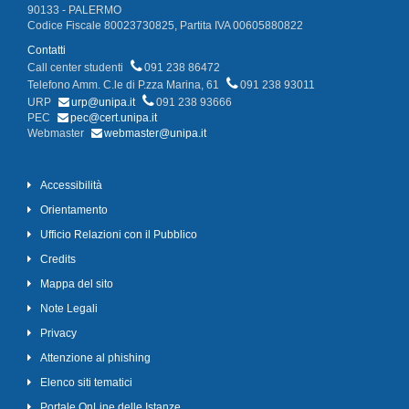
90133 - PALERMO
Codice Fiscale 80023730825, Partita IVA 00605880822
Contatti
Call center studenti
091 238 86472
Telefono Amm. C.le di P.zza Marina, 61
091 238 93011
URP
urp@unipa.it
091 238 93666
PEC
pec@cert.unipa.it
Webmaster
webmaster@unipa.it
Accessibilità
Orientamento
Ufficio Relazioni con il Pubblico
Credits
Mappa del sito
Note Legali
Privacy
Attenzione al phishing
Elenco siti tematici
Portale OnLine delle Istanze