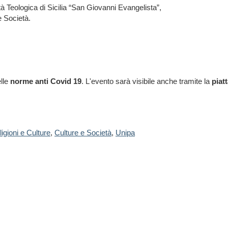
ltà Teologica di Sicilia “San Giovanni Evangelista”,
e Società.
elle
norme anti Covid 19
.
L'evento sarà visibile anche tramite la
piat
igioni e Culture
,
Culture e Società
,
Unipa