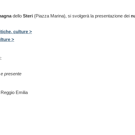
magna
dello
Steri
(Piazza Marina), si svolgerà la presentazione dei
n
tiche, culture >
lture >
:
 e presente
e Reggio Emilia