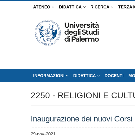
Salta
ATENEO
DIDATTICA
RICERCA
TERZA 
al
contenuto
principale
INFORMAZIONI
DIDATTICA
DOCENTI
MO
2250 - RELIGIONI E CUL
Inaugurazione dei nuovi Corsi 
29-nov-2021