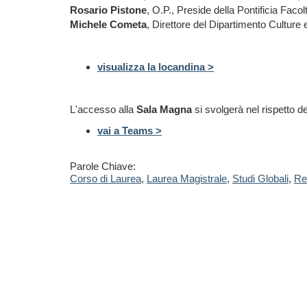
Rosario Pistone
, O.P., Preside della Pontificia Faco
Michele Cometa
, Direttore del Dipartimento Culture 
visualizza la locandina >
L'accesso alla
Sala Magna
si svolgerà nel rispetto d
vai a Teams >
Parole Chiave:
Corso di Laurea
,
Laurea Magistrale
,
Studi Globali
,
Rel