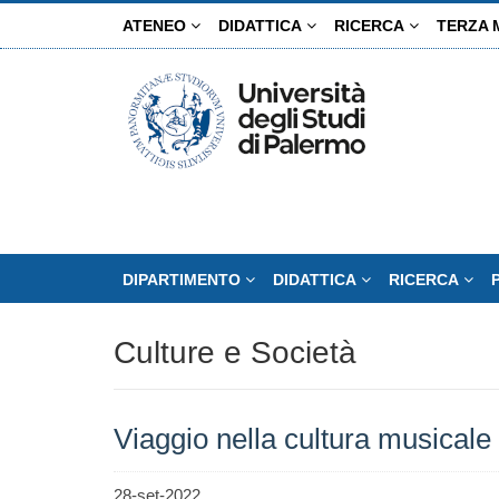
Salta
ATENEO
DIDATTICA
RICERCA
TERZA 
al
contenuto
principale
DIPARTIMENTO
DIDATTICA
RICERCA
Culture e Società
Viaggio nella cultura musicale
28-set-2022