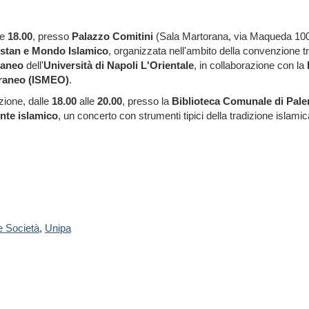
le
18.00
, presso
Palazzo Comitini
(Sala Martorana, via Maqueda 100),
istan e Mondo Islamico
, organizzata nell'ambito della convenzione tr
raneo
dell'
Università di Napoli L'Orientale
, in collaborazione con la
rraneo (ISMEO)
.
zione, dalle
18.00
alle
20.00
, presso la
Biblioteca Comunale di Pal
nte islamico
, un concerto con strumenti tipici della tradizione islamic
e Società
,
Unipa