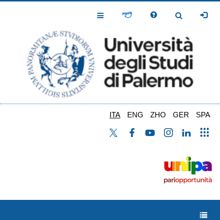
Salta
al
Toggle
Toggle
contenuto
Navigation
Navigation
principale
ITA
ENG
ZHO
GER
SPA