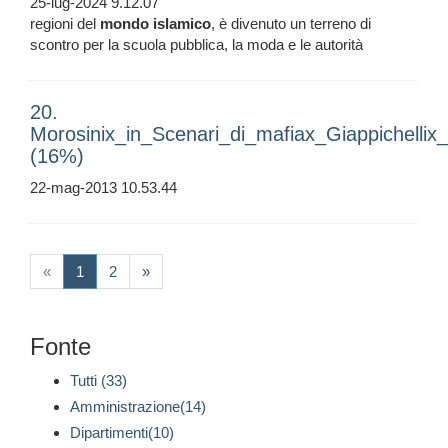
25-lug-2024 9.12.07
regioni del
mondo
islamico
, è divenuto un terreno di
scontro per la scuola pubblica, la moda e le autorità
20.
Morosinix_in_Scenari_di_mafiax_Giappichellix
(16%)
22-mag-2013 10.53.44
(current)
«
1
2
»
Fonte
Tutti (33)
Amministrazione(14)
Dipartimenti(10)