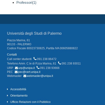
Professori(1)
Università degli Studi di Palermo
Piazza Marina, 61
90133 - PALERMO
Codice Fiscale 80023730825, Partita IVA 00605880822
Contatti
Call center studenti
091 238 86472
Telefono Amm. C.le di P.zza Marina, 61
091 238 93011
URP
urp@unipa.it
091 238 93666
PEC
pec@cert.unipa.it
Webmaster
webmaster@unipa.it
Accessibilità
Orientamento
Ufficio Relazioni con il Pubblico