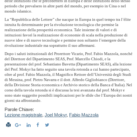
delle istituzioni che le precedettero in Europa e delle istituzioni dello stesso
periodo che prevalsero in altre parti del mondo, per esempio in Cina o nel
mondo islamico.
La “Repubblica delle Lettere” che nacque in Europa in quel tempo tra l’élite
istruita fu determinante per la rivoluzione tecnologica che permise la
realizzazione della prosperità economica. Tale insieme di valori e di
istituzioni favorì la realizzazione di economie di scala nella produzione di
nuove idee e di nuove tecnologie e permise non soltanto l’emergere della
rivoluzione industriale ma soprattutto il suo affermarsi.
Dopo i saluti istituzionali del Prorettore Vicario, Prof. Fabio Mazzola, nonché
del Direttore del Dipartimento SEAS, Prof. Marcello Chiodi, e la
presentazione del prof. Sebastiano Bavetta (Dipartimento SEAS), alla lezione
del Prof. Mokyr ha fatto seguito una tavola rotonda a cui hanno partecipato,
oltre al prof. Fabio Mazzola, il Magnifico Rettore dell’Università degli Studi
di Messina, prof. Pietro Navarra e il dott. Alfredo Gigliobianco (Direttore,
della Divisione Storia economica e Archivio storico della Banca d’Italia). Nel
corso della tavola rotonda si è discussa la tesi avanzata dal prof. Mokyr e
sono state suggerite possibili implicazioni per le sfide che l’Europa dei nostri
giorni sta affrontando.
Parole Chiave:
Lezione magistrale
,
Joel Mokyr
,
Fabio Mazzola