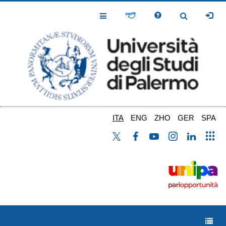
Salta
al
Toggle
Toggle
contenuto
Navigation
Navigation
principale
ITA
ENG
ZHO
GER
SPA