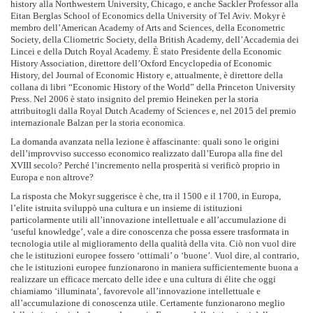
history alla Northwestern University, Chicago, e anche Sackler Professor alla
Eitan Berglas School of Economics della University of Tel Aviv. Mokyr è
membro dell’American Academy of Arts and Sciences, della Econometric
Society, della Cliometric Society, della British Academy, dell’Accademia dei
Lincei e della Dutch Royal Academy. È stato Presidente della Economic
History Association, direttore dell’Oxford Encyclopedia of Economic
History, del Journal of Economic History e, attualmente, è direttore della
collana di libri “Economic History of the World” della Princeton University
Press.
Nel 2006 è stato insignito del premio Heineken per la storia
attribuitogli dalla Royal Dutch Academy of Sciences e, nel 2015 del premio
internazionale Balzan per la storia economica.
La domanda avanzata nella lezione è affascinante: quali sono le origini
dell’improvviso successo economico realizzato dall’Europa alla fine del
XVIII secolo? Perché l’incremento nella prosperità si verificò proprio in
Europa e non altrove?
La risposta che Mokyr suggerisce è che, tra il 1500 e il 1700, in Europa,
l’elite istruita sviluppò una cultura e un insieme di istituzioni
particolarmente utili all’innovazione intellettuale e all’accumulazione di
‘useful knowledge’, vale a dire conoscenza che possa essere trasformata in
tecnologia utile al miglioramento della qualità della vita. Ciò non vuol dire
che le istituzioni europee fossero ‘ottimali’ o ‘buone’. Vuol dire, al contrario,
che le istituzioni europee funzionarono in maniera sufficientemente buona a
realizzare un efficace mercato delle idee e una cultura di élite che oggi
chiamiamo ‘illuminata’, favorevole all’innovazione intellettuale e
all’accumulazione di conoscenza utile. Certamente funzionarono meglio