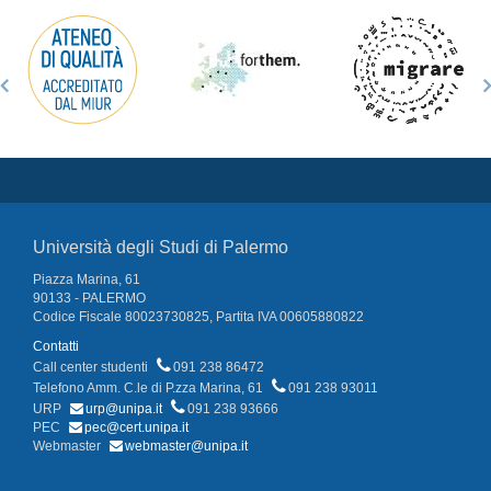
Università degli Studi di Palermo
Piazza Marina, 61
90133 - PALERMO
Codice Fiscale 80023730825, Partita IVA 00605880822
Contatti
Call center studenti
091 238 86472
Telefono Amm. C.le di P.zza Marina, 61
091 238 93011
URP
urp@unipa.it
091 238 93666
PEC
pec@cert.unipa.it
Webmaster
webmaster@unipa.it