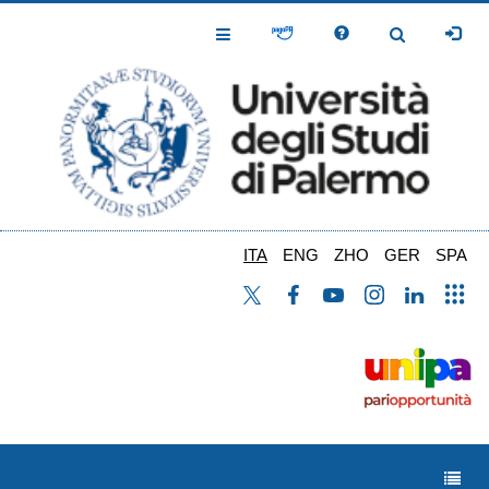
Salta
al
Toggle
Toggle
contenuto
Navigation
Navigation
principale
ITA
ENG
ZHO
GER
SPA