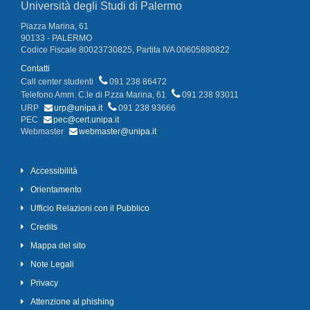
Università degli Studi di Palermo
Piazza Marina, 61
90133 - PALERMO
Codice Fiscale 80023730825, Partita IVA 00605880822
Contatti
Call center studenti
091 238 86472
Telefono Amm. C.le di P.zza Marina, 61
091 238 93011
URP
urp@unipa.it
091 238 93666
PEC
pec@cert.unipa.it
Webmaster
webmaster@unipa.it
Accessibilità
Orientamento
Ufficio Relazioni con il Pubblico
Credits
Mappa del sito
Note Legali
Privacy
Attenzione al phishing