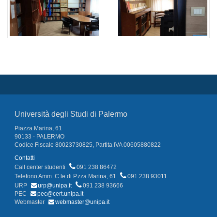
Università degli Studi di Palermo
Piazza Marina, 61
90133 - PALERMO
Codice Fiscale 80023730825, Partita IVA 00605880822
Contatti
Call center studenti
091 238 86472
Telefono Amm. C.le di P.zza Marina, 61
091 238 93011
URP
urp@unipa.it
091 238 93666
PEC
pec@cert.unipa.it
Webmaster
webmaster@unipa.it