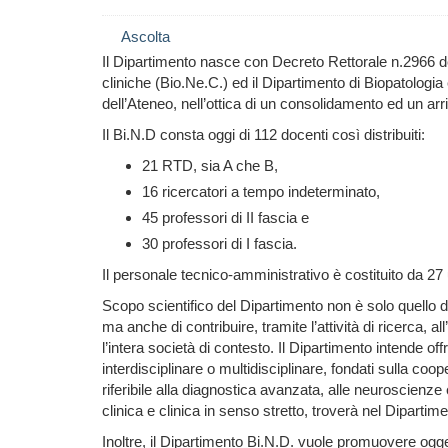
Ascolta
Il Dipartimento nasce con Decreto Rettorale n.2966 d
cliniche (Bio.Ne.C.) ed il Dipartimento di Biopatologia
dell’Ateneo, nell’ottica di un consolidamento ed un arri
Il Bi.N.D consta oggi di 112 docenti così distribuiti:
21 RTD, sia A che B,
16 ricercatori a tempo indeterminato,
45 professori di II fascia e
30 professori di I fascia.
Il personale tecnico-amministrativo è costituito da 27 
Scopo scientifico del Dipartimento non è solo quello d
ma anche di contribuire, tramite l’attività di ricerca,
l’intera società di contesto. Il Dipartimento intende o
interdisciplinare o multidisciplinare, fondati sulla coo
riferibile alla diagnostica avanzata, alle neuroscienze 
clinica e clinica in senso stretto, troverà nel Diparti
Inoltre, il Dipartimento Bi.N.D. vuole promuovere oggett