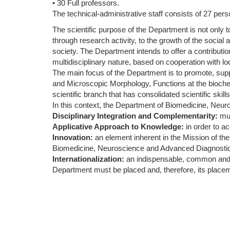
• 30 Full professors.
The technical-administrative staff consists of 27 pers
The scientific purpose of the Department is not only t
through research activity, to the growth of the social
society. The Department intends to offer a contribution
multidisciplinary nature, based on cooperation with loca
The main focus of the Department is to promote, suppo
and Microscopic Morphology, Functions at the biochemic
scientific branch that has consolidated scientific skil
In this context, the Department of Biomedicine, Neur
Disciplinary Integration and Complementarity:
mul
Applicative Approach to Knowledge:
in order to ac
Innovation:
an element inherent in the Mission of the 
Biomedicine, Neuroscience and Advanced Diagnosti
Internationalization:
an indispensable, common and tr
Department must be placed and, therefore, its placem