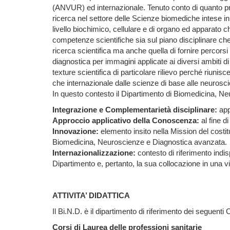
(ANVUR) ed internazionale. Tenuto conto di quanto prem
ricerca nel settore delle Scienze biomediche intese i
livello biochimico, cellulare e di organo ed apparato c
competenze scientifiche sia sul piano disciplinare ch
ricerca scientifica ma anche quella di fornire percorsi 
diagnostica per immagini applicate ai diversi ambiti d
texture scientifica di particolare rilievo perché ri
che internazionale dalle scienze di base alle neurosci
In questo contesto il Dipartimento di Biomedicina, Ne
Integrazione e Complementarietà disciplinare:
app
Approccio applicativo della Conoscenza:
al fine d
Innovazione:
elemento insito nella Mission del costit
Biomedicina, Neuroscienze e Diagnostica avanzata.
Internazionalizzazione:
contesto di riferimento indis
Dipartimento e, pertanto, la sua collocazione in una 
ATTIVITA’ DIDATTICA
Il Bi.N.D. è il dipartimento di riferimento dei seguenti
Corsi di Laurea delle professioni sanitarie