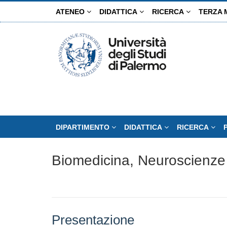
Salta
ATENEO
DIDATTICA
RICERCA
TERZA 
al
contenuto
principale
DIPARTIMENTO
DIDATTICA
RICERCA
Biomedicina, Neuroscienze
Presentazione