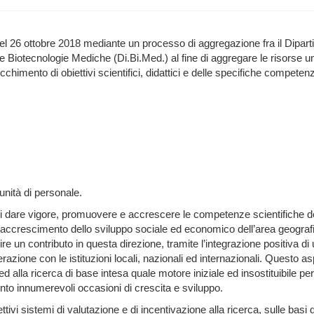
el 26 ottobre 2018 mediante un processo di aggregazione fra il Dipa
 e Biotecnologie Mediche (Di.Bi.Med.) al fine di aggregare le risorse u
cchimento di obiettivi scientifici, didattici e delle specifiche competenz
unità di personale.
i dare vigore, promuovere e accrescere le competenze scientifiche dei 
 all’accrescimento dello sviluppo sociale ed economico dell’area geografi
ffrire un contributo in questa direzione, tramite l’integrazione positiva
perazione con le istituzioni locali, nazionali ed internazionali. Questo
ed alla ricerca di base intesa quale motore iniziale ed insostituibile pe
mento innumerevoli occasioni di crescita e sviluppo.
ivi sistemi di valutazione e di incentivazione alla ricerca, sulle basi d