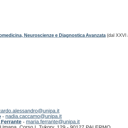
iomedicina, Neuroscienze e Diagnostica Avanzata
(dal XXVI a
cardo.alessandro@unipa.it
o
-
nadia.caccamo@unipa.it
 Ferrante
-
maria.ferrante@unipa.it
gia Umana, Corso L.Tukory, 129 - 90127 PALERMO.