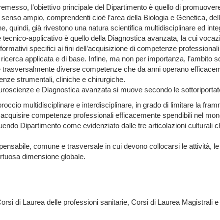
esso, l’obiettivo principale del Dipartimento è quello di promuovere, 
n senso ampio, comprendenti cioè l’area della Biologia e Genetica, de
he, quindi, già rivestono una natura scientifica multidisciplinare ed int
e tecnico-applicativo è quello della Diagnostica avanzata, la cui voca
formativi specifici ai fini dell’acquisizione di competenze professionali
i ricerca applicata e di base. Infine, ma non per importanza, l’ambito 
unisce trasversalmente diverse competenze che da anni operano efficac
enze strumentali, cliniche e chirurgiche.
uroscienze e Diagnostica avanzata si muove secondo le sottoriportate l
roccio multidisciplinare e interdisciplinare, in grado di limitare la f
i acquisire competenze professionali efficacemente spendibili nel mon
uendo Dipartimento come evidenziato dalle tre articolazioni culturali 
pensabile, comune e trasversale in cui devono collocarsi le attività, le i
virtuosa dimensione globale.
 Corsi di Laurea delle professioni sanitarie, Corsi di Laurea Magistrali e