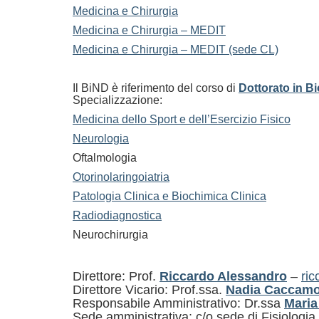
Medicina e Chirurgia
Medicina e Chirurgia – MEDIT
Medicina e Chirurgia – MEDIT (sede CL)
Il BiND è riferimento del corso di
Dottorato in B
Specializzazione:
Medicina dello Sport e dell’Esercizio Fisico
Neurologia
Oftalmologia
Otorinolaringoiatria
Patologia Clinica e Biochimica Clinica
Radiodiagnostica
Neurochirurgia
Direttore: Prof.
Riccardo Alessandro
–
ric
Direttore Vicario: Prof.ssa.
Nadia Caccam
Responsabile Amministrativo: Dr.ssa
Maria
Sede amministrativa: c/o sede di Fisiolo