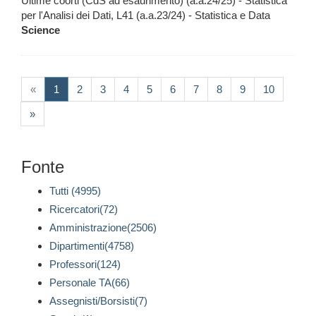
Ultime coorti (CdS ad esaurimento) (a.a.24/25) - Statistica
per l'Analisi dei Dati, L41 (a.a.23/24) - Statistica e Data
Science
(current)
«
1
2
3
4
5
6
7
8
9
10
»
Fonte
Tutti (4995)
Ricercatori(72)
Amministrazione(2506)
Dipartimenti(4758)
Professori(124)
Personale TA(66)
Assegnisti/Borsisti(7)