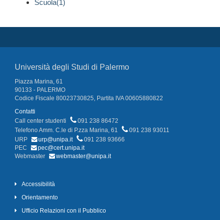
Scuola(1)
Università degli Studi di Palermo
Piazza Marina, 61
90133 - PALERMO
Codice Fiscale 80023730825, Partita IVA 00605880822
Contatti
Call center studenti
091 238 86472
Telefono Amm. C.le di P.zza Marina, 61
091 238 93011
URP
urp@unipa.it
091 238 93666
PEC
pec@cert.unipa.it
Webmaster
webmaster@unipa.it
Accessibilità
Orientamento
Ufficio Relazioni con il Pubblico