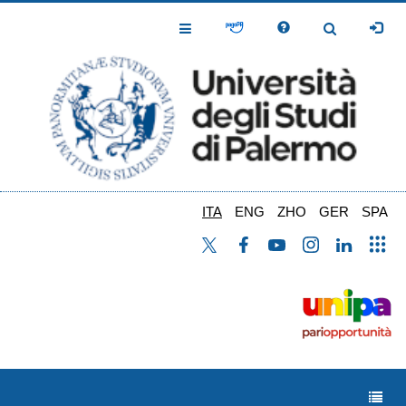
Salta
al
Toggle
Toggle
contenuto
Navigation
Navigation
principale
ITA
ENG
ZHO
GER
SPA