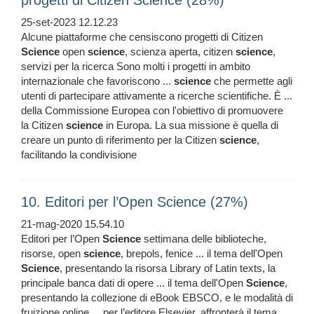
progetti di Citizen Science (28%)
25-set-2023 12.12.23
Alcune piattaforme che censiscono progetti di Citizen
Science
open
science
, scienza aperta, citizen
science
,
servizi per la ricerca Sono molti i progetti in ambito
internazionale che favoriscono ...
science
che permette agli
utenti di partecipare attivamente a ricerche scientifiche. È ...
della Commissione Europea con l'obiettivo di promuovere
la Citizen
science
in Europa. La sua missione è quella di
creare un punto di riferimento per la Citizen
science
,
facilitando la condivisione
10. Editori per l’Open Science (27%)
21-mag-2020 15.54.10
Editori per l’Open
Science
settimana delle biblioteche,
risorse, open
science
, brepols, fenice ... il tema dell'Open
Science
, presentando la risorsa Library of Latin texts, la
principale banca dati di opere ... il tema dell'Open
Science
,
presentando la collezione di eBook EBSCO, e le modalità di
fruizione online ... per l’editore Elsevier, affronterà il tema