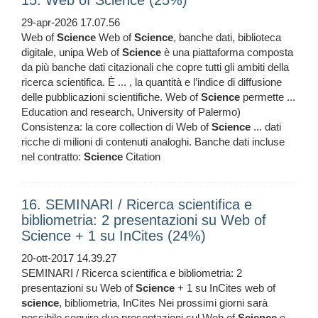
15. Web of Science (25%)
29-apr-2026 17.07.56
Web of
Science
Web of
Science
, banche dati, biblioteca
digitale, unipa Web of
Science
è una piattaforma composta
da più banche dati citazionali che copre tutti gli ambiti della
ricerca scientifica. È ... , la quantità e l’indice di diffusione
delle pubblicazioni scientifiche. Web of
Science
permette ...
Education and research, University of Palermo)
Consistenza: la core collection di Web of
Science
... dati
ricche di milioni di contenuti analoghi. Banche dati incluse
nel contratto:
Science
Citation
16. SEMINARI / Ricerca scientifica e
bibliometria: 2 presentazioni su Web of
Science + 1 su InCites (24%)
20-ott-2017 14.39.27
SEMINARI / Ricerca scientifica e bibliometria: 2
presentazioni su Web of
Science
+ 1 su InCites web of
science
, bibliometria, InCites Nei prossimi giorni sarà
possibile seguire due presentazioni sul Web of
Science
e