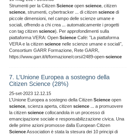
Strumenti per la Citizen
Science
open
science
, citizen
science
, strumenti, cybertracker ... di citizen
science
di
piccole dimensioni, nel campo delle scienze umane e
sociali, offrendo a chi crea ... automaticamente i progetti
con tag citizen
science
). Per approfondimenti sulla
piattaforma VERA: Open
Science
Café: "La piattaforma
VERA e la citizen
science
nelle scienze umane e sociali",
Consortium GARR Formazione, Rete GARR,
https://www.garr.it/it/formazione/corsi/2489-open-
science
7. L’Unione Europea a sostegno della
Citizen Science (28%)
25-set-2023 12.12.15
L’Unione Europea a sostegno della Citizen
Science
open
science
, scienza aperta, citizen
science
... a promuovere
la citizen
science
collocandola in un processo di
emancipazione sociale e responsabilizzazione civica. Una
delle prime azioni promosse dalla European Citizen
Science
Association è stata la stesura dei 10 principi di