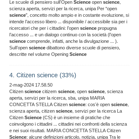
Le scuole di pensiero sull'Open
Science
open
science
,
scienza aperta, servizi per la ricerca, unipa Per “open
science
”, concetto molto ampio e in costante evoluzione, si
intende l’accesso libero ... disponibile / accessibile sia per i
ricercatori che per i cittadini: l’open
science
propugna
l’accesso ... e un dialogo continuo con la società (l’open
science
comprende, infatti, anche la divulgazione ... ).
Sull’open
science
dibattono diverse scuole di pensiero,
descritte nel volume Opening
Science
4. Citizen science (33%)
2-mag-2024 17.58.50
Citizen
science
citizem
science
, open
science
, scienza
aperta, servizi per la ricerca, sba, unipa MARIA
CONCETTA STELLA Citizen
science
: cos'è open
science
,
scienza aperta, citizen
science
, servizi per la ricerca La
Citizen
Science
(CS) è un insieme di pratiche che
coinvolgono i cittadini ... cittadini nei confronti della scienza
e nei suoi risultati. MARIA CONCETTA STELLA Citizen
Science
: alcune definizioni articolo, notizia, unipa Tra le