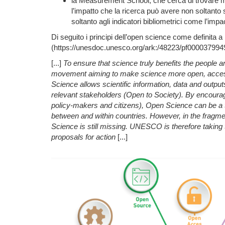
la Measurement School, che cerca di trovare mis
l’impatto che la ricerca può avere non soltanto s
soltanto agli indicatori bibliometrici come
l’impa
Di seguito i principi dell’open science come defini
(
https://unesdoc.unesco.org/ark:/48223/pf000037994
[...]
To ensure that science truly benefits the people a
movement aiming to make science more open, accessibl
Science allows scientific information, data and outp
relevant stakeholders (Open to Society). By encouragi
policy-makers and citizens), Open Science can be a t
between and within countries. However, in the fragme
Science is still missing. UNESCO is therefore taking
proposals for action
[...]