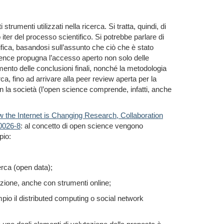
rumenti utilizzati nella ricerca. Si tratta, quindi, di
o iter
del processo scientifico. Si potrebbe parlare di
tifica, basandosi sull’assunto che ciò che è stato
ience
propugna l’
accesso aperto
non solo delle
imento delle conclusioni finali,
nonché
la metodologia
cerca, fino ad arrivare alla peer review aperta per la
on la società
(l’open science comprende, infatti, anche
the Internet is Changing Research, Collaboration
00026-8
:
al
concetto di open science
vengono
pio:
cerca (open data);
razione, anche con strumenti online;
pio il distributed computing o social network