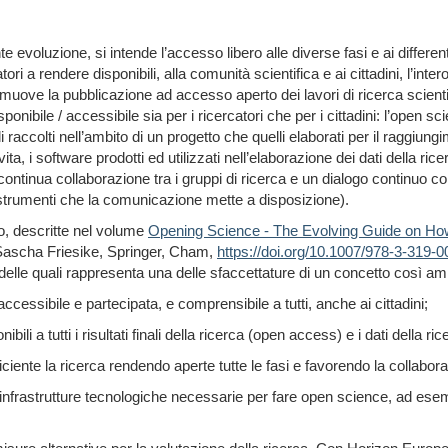
oluzione, si intende l’accesso libero alle diverse fasi e ai differenti st
atori a rendere disponibili,
alla comunità scientifica
e ai cittadini,
l’inter
omuove la pubblicazione ad accesso aperto
dei lavori di ricerca scien
nibile / accessibile sia per i ricercatori che per i cittadini
: l’
open sc
lli raccolti nell’ambito di un progetto che quelli elaborati per il raggiung
 vita, i software prodotti ed utilizzati nell’elaborazione dei dati della ri
continua collaborazione tra i gruppi di ricerca e un dialogo continuo c
 gli strumenti che la comunicazione mette a disposizione).
o, descritte nel volume
Opening Science - The Evolving Guide on How 
 Sascha Friesike, Springer, Cham,
https://doi.org/10.1007/978-3-319-
elle quali rappresenta una delle sfaccettature di un concetto così am
ccessibile e partecipata, e comprensibile a tutti, anche ai cittadini;
li a tutti i risultati finali della ricerca (open access) e i dati della ri
ciente la ricerca rendendo aperte tutte le fasi e favorendo la collabo
e infrastrutture tecnologiche necessarie per fare open science, ad esem