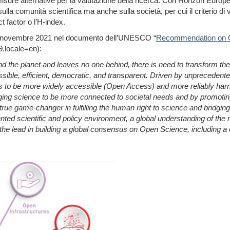
ure alternative per la valutazione della ricerca. Con Horizon Europe 
ulla comunità scientifica ma anche sulla società, per cui il criterio di
ct factor
o
l’
H-index.
ta a novembre 2021 nel documento dell’UNESCO “
Recommendation on 
9.locale=en
):
nd the planet and leaves no one behind, there is need to transform the
e, efficient, democratic, and transparent. Driven by unprecedented a
uts to be more widely accessible (Open Access) and more reliably har
ng science to be more connected to societal needs and by promoting eq
rue game-changer in fulfilling the human right to science and bridgin
nted scientific and policy environment, a global understanding of the
 the lead in building a global consensus on Open Science, including a