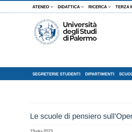
Salta
ATENEO
DIDATTICA
RICERCA
TERZA 
al
contenuto
principale
SEGRETERIE STUDENTI
DIPARTIMENTI
SCUOL
Le scuole di pensiero sull'Op
19-giu-2023