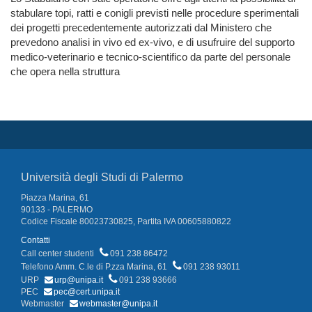
stabulare topi, ratti e conigli previsti nelle procedure sperimentali
dei progetti precedentemente autorizzati dal Ministero che
prevedono analisi in vivo ed ex-vivo, e di usufruire del supporto
medico-veterinario e tecnico-scientifico da parte del personale
che opera nella struttura
Università degli Studi di Palermo
Piazza Marina, 61
90133 - PALERMO
Codice Fiscale 80023730825, Partita IVA 00605880822
Contatti
Call center studenti
091 238 86472
Telefono Amm. C.le di P.zza Marina, 61
091 238 93011
URP
urp@unipa.it
091 238 93666
PEC
pec@cert.unipa.it
Webmaster
webmaster@unipa.it