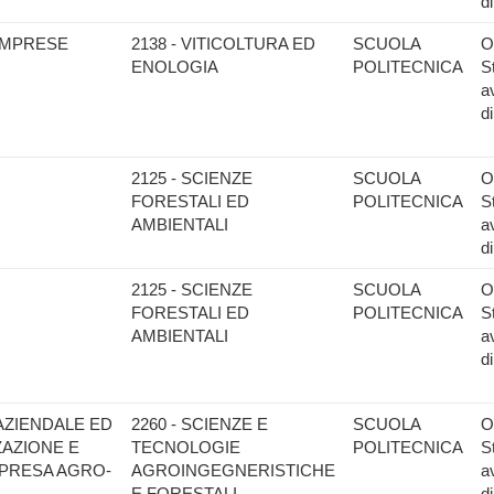
d
IMPRESE
2138 - VITICOLTURA ED
SCUOLA
O
ENOLOGIA
POLITECNICA
S
a
d
2125 - SCIENZE
SCUOLA
O
FORESTALI ED
POLITECNICA
S
AMBIENTALI
a
d
2125 - SCIENZE
SCUOLA
O
FORESTALI ED
POLITECNICA
S
AMBIENTALI
a
d
AZIENDALE ED
2260 - SCIENZE E
SCUOLA
O
ZAZIONE E
TECNOLOGIE
POLITECNICA
S
MPRESA AGRO-
AGROINGEGNERISTICHE
a
E FORESTALI
d