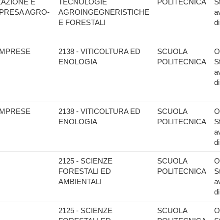
ZAZIONE E
TECNOLOGIE
POLITECNICA
S
MPRESA AGRO-
AGROINGEGNERISTICHE
a
E FORESTALI
d
IMPRESE
2138 - VITICOLTURA ED
SCUOLA
O
ENOLOGIA
POLITECNICA
S
a
d
IMPRESE
2138 - VITICOLTURA ED
SCUOLA
O
ENOLOGIA
POLITECNICA
S
a
d
2125 - SCIENZE
SCUOLA
O
FORESTALI ED
POLITECNICA
S
AMBIENTALI
a
d
2125 - SCIENZE
SCUOLA
O