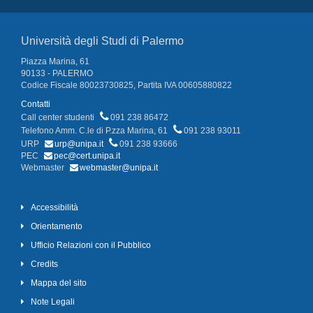
Università degli Studi di Palermo
Piazza Marina, 61
90133 - PALERMO
Codice Fiscale 80023730825, Partita IVA 00605880822
Contatti
Call center studenti
091 238 86472
Telefono Amm. C.le di P.zza Marina, 61
091 238 93011
URP
urp@unipa.it
091 238 93666
PEC
pec@cert.unipa.it
Webmaster
webmaster@unipa.it
Accessibilità
Orientamento
Ufficio Relazioni con il Pubblico
Credits
Mappa del sito
Note Legali