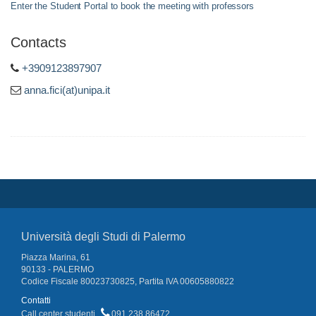
Enter the Student Portal to book the meeting with professors
Contacts
+3909123897907
anna.fici(at)unipa.it
Università degli Studi di Palermo
Piazza Marina, 61
90133 - PALERMO
Codice Fiscale 80023730825, Partita IVA 00605880822
Contatti
Call center studenti
091 238 86472