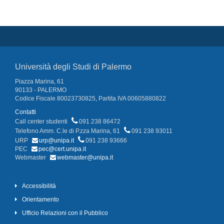
Università degli Studi di Palermo
Piazza Marina, 61
90133 - PALERMO
Codice Fiscale 80023730825, Partita IVA 00605880822
Contatti
Call center studenti
091 238 86472
Telefono Amm. C.le di P.zza Marina, 61
091 238 93011
URP
urp@unipa.it
091 238 93666
PEC
pec@cert.unipa.it
Webmaster
webmaster@unipa.it
Accessibilità
Orientamento
Ufficio Relazioni con il Pubblico