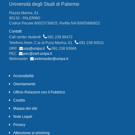
Università degli Studi di Palermo
Piazza Marina, 61
90133 - PALERMO
Codice Fiscale 80023730825, Partita IVA 00605880822
Contatti
Call center studenti
091 238 86472
Telefono Amm. C.le di P.zza Marina, 61
091 238 93011
URP
urp@unipa.it
091 238 93666
PEC
pec@cert.unipa.it
Webmaster
webmaster@unipa.it
Accessibilità
Orientamento
Ufficio Relazioni con il Pubblico
Credits
Mappa del sito
Note Legali
Privacy
Attenzione al phishing