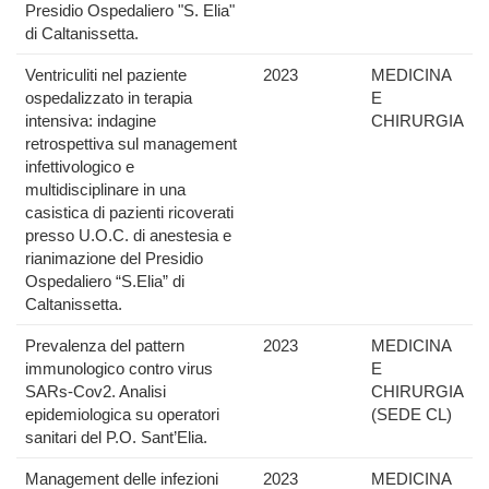
Presidio Ospedaliero "S. Elia"
di Caltanissetta.
Ventriculiti nel paziente
2023
MEDICINA
ospedalizzato in terapia
E
intensiva: indagine
CHIRURGIA
retrospettiva sul management
infettivologico e
multidisciplinare in una
casistica di pazienti ricoverati
presso U.O.C. di anestesia e
rianimazione del Presidio
Ospedaliero “S.Elia” di
Caltanissetta.
Prevalenza del pattern
2023
MEDICINA
immunologico contro virus
E
SARs-Cov2. Analisi
CHIRURGIA
epidemiologica su operatori
(SEDE CL)
sanitari del P.O. Sant’Elia.
Management delle infezioni
2023
MEDICINA