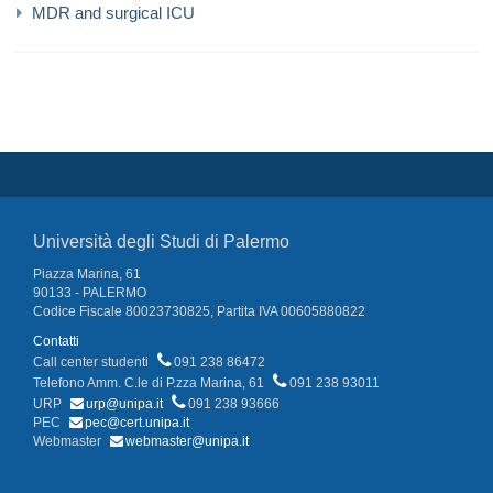
MDR and surgical ICU
Università degli Studi di Palermo
Piazza Marina, 61
90133 - PALERMO
Codice Fiscale 80023730825, Partita IVA 00605880822
Contatti
Call center studenti
091 238 86472
Telefono Amm. C.le di P.zza Marina, 61
091 238 93011
URP
urp@unipa.it
091 238 93666
PEC
pec@cert.unipa.it
Webmaster
webmaster@unipa.it