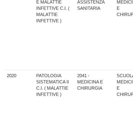
E MALATTIE
ASSISTENZA
MEDIC
INFETTIVE C.I. (
SANITARIA
E
MALATTIE
CHIRU
INFETTIVE )
2020
PATOLOGIA
2041 -
SCUOLA
SISTEMATICA II
MEDICINA E
MEDIC
C.I. ( MALATTIE
CHIRURGIA
E
INFETTIVE )
CHIRU