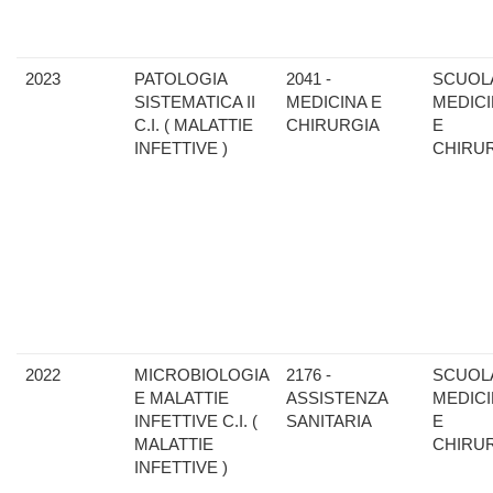
2023
PATOLOGIA
2041 -
SCUOLA
SISTEMATICA II
MEDICINA E
MEDIC
C.I. ( MALATTIE
CHIRURGIA
E
INFETTIVE )
CHIRU
2022
MICROBIOLOGIA
2176 -
SCUOLA
E MALATTIE
ASSISTENZA
MEDIC
INFETTIVE C.I. (
SANITARIA
E
MALATTIE
CHIRU
INFETTIVE )