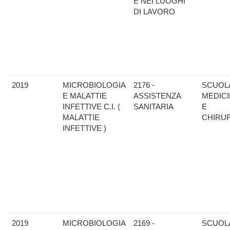
E NEI LUOGHI
DI LAVORO
2019
MICROBIOLOGIA
2176 -
SCUOLA
E MALATTIE
ASSISTENZA
MEDIC
INFETTIVE C.I. (
SANITARIA
E
MALATTIE
CHIRU
INFETTIVE )
2019
MICROBIOLOGIA
2169 -
SCUOLA