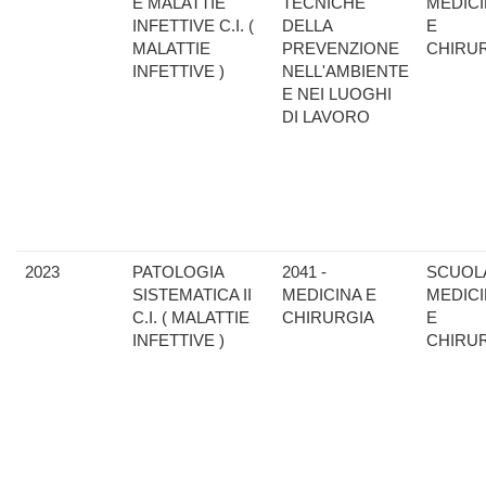
E MALATTIE
TECNICHE
MEDIC
INFETTIVE C.I. (
DELLA
E
MALATTIE
PREVENZIONE
CHIRU
INFETTIVE )
NELL'AMBIENTE
E NEI LUOGHI
DI LAVORO
2023
PATOLOGIA
2041 -
SCUOLA
SISTEMATICA II
MEDICINA E
MEDIC
C.I. ( MALATTIE
CHIRURGIA
E
INFETTIVE )
CHIRU