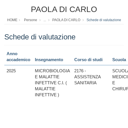
PAOLA DI CARLO
HOME
Persone
...
PAOLA DI CARLO
Schede di valutazione
Schede di valutazione
Anno
accademico
Insegnamento
Corso di studi
Scuola
2025
MICROBIOLOGIA
2176 -
SCUOLA
E MALATTIE
ASSISTENZA
MEDIC
INFETTIVE C.I. (
SANITARIA
E
MALATTIE
CHIRU
INFETTIVE )