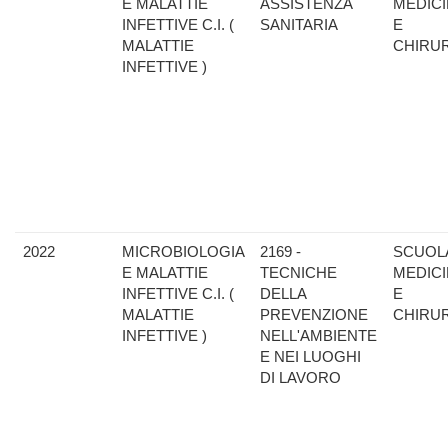
E MALATTIE
ASSISTENZA
MEDIC
INFETTIVE C.I. (
SANITARIA
E
MALATTIE
CHIRU
INFETTIVE )
2022
MICROBIOLOGIA
2169 -
SCUOLA
E MALATTIE
TECNICHE
MEDIC
INFETTIVE C.I. (
DELLA
E
MALATTIE
PREVENZIONE
CHIRU
INFETTIVE )
NELL'AMBIENTE
E NEI LUOGHI
DI LAVORO