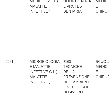
MEDICHE 2 C.I. (
ODONTOIATRIA
MEDIC
MALATTIE
E PROTESI
E
INFETTIVE )
DENTARIA
CHIRU
2021
MICROBIOLOGIA
2169 -
SCUOLA
E MALATTIE
TECNICHE
MEDIC
INFETTIVE C.I. (
DELLA
E
MALATTIE
PREVENZIONE
CHIRU
INFETTIVE )
NELL'AMBIENTE
E NEI LUOGHI
DI LAVORO