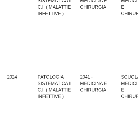
SISTEMATICA II
MEDICINA E
MEDIC
C.I. ( MALATTIE
CHIRURGIA
E
INFETTIVE )
CHIRU
2024
PATOLOGIA
2041 -
SCUOLA
SISTEMATICA II
MEDICINA E
MEDIC
C.I. ( MALATTIE
CHIRURGIA
E
INFETTIVE )
CHIRU