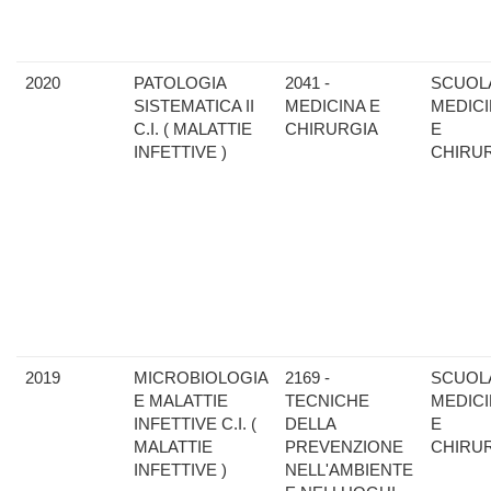
2020
PATOLOGIA
2041 -
SCUOLA
SISTEMATICA II
MEDICINA E
MEDIC
C.I. ( MALATTIE
CHIRURGIA
E
INFETTIVE )
CHIRU
2019
MICROBIOLOGIA
2169 -
SCUOLA
E MALATTIE
TECNICHE
MEDIC
INFETTIVE C.I. (
DELLA
E
MALATTIE
PREVENZIONE
CHIRU
INFETTIVE )
NELL'AMBIENTE