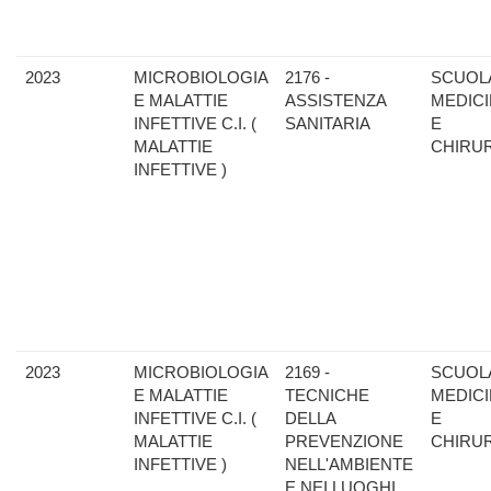
2023
MICROBIOLOGIA
2176 -
SCUOLA
E MALATTIE
ASSISTENZA
MEDIC
INFETTIVE C.I. (
SANITARIA
E
MALATTIE
CHIRU
INFETTIVE )
2023
MICROBIOLOGIA
2169 -
SCUOLA
E MALATTIE
TECNICHE
MEDIC
INFETTIVE C.I. (
DELLA
E
MALATTIE
PREVENZIONE
CHIRU
INFETTIVE )
NELL'AMBIENTE
E NEI LUOGHI