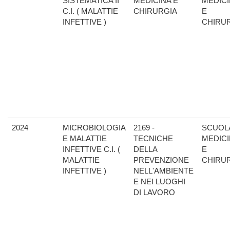
SISTEMATICA II
MEDICINA E
MEDIC
C.I. ( MALATTIE
CHIRURGIA
E
INFETTIVE )
CHIRU
2024
MICROBIOLOGIA
2169 -
SCUOLA
E MALATTIE
TECNICHE
MEDIC
INFETTIVE C.I. (
DELLA
E
MALATTIE
PREVENZIONE
CHIRU
INFETTIVE )
NELL'AMBIENTE
E NEI LUOGHI
DI LAVORO