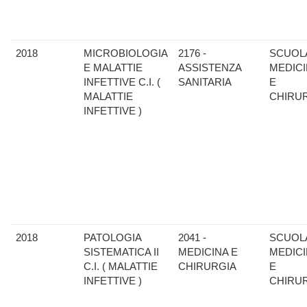
2018
MICROBIOLOGIA
2176 -
SCUOLA
E MALATTIE
ASSISTENZA
MEDIC
INFETTIVE C.I. (
SANITARIA
E
MALATTIE
CHIRU
INFETTIVE )
2018
PATOLOGIA
2041 -
SCUOLA
SISTEMATICA II
MEDICINA E
MEDIC
C.I. ( MALATTIE
CHIRURGIA
E
INFETTIVE )
CHIRU