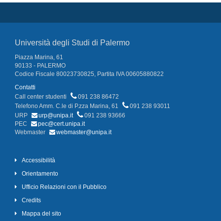
Università degli Studi di Palermo
Piazza Marina, 61
90133 - PALERMO
Codice Fiscale 80023730825, Partita IVA 00605880822
Contatti
Call center studenti
091 238 86472
Telefono Amm. C.le di P.zza Marina, 61
091 238 93011
URP
urp@unipa.it
091 238 93666
PEC
pec@cert.unipa.it
Webmaster
webmaster@unipa.it
Accessibilità
Orientamento
Ufficio Relazioni con il Pubblico
Credits
Mappa del sito