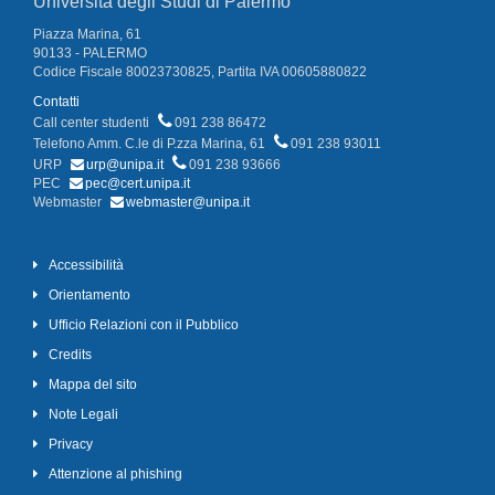
Università degli Studi di Palermo
Piazza Marina, 61
90133 - PALERMO
Codice Fiscale 80023730825, Partita IVA 00605880822
Contatti
Call center studenti
091 238 86472
Telefono Amm. C.le di P.zza Marina, 61
091 238 93011
URP
urp@unipa.it
091 238 93666
PEC
pec@cert.unipa.it
Webmaster
webmaster@unipa.it
Accessibilità
Orientamento
Ufficio Relazioni con il Pubblico
Credits
Mappa del sito
Note Legali
Privacy
Attenzione al phishing