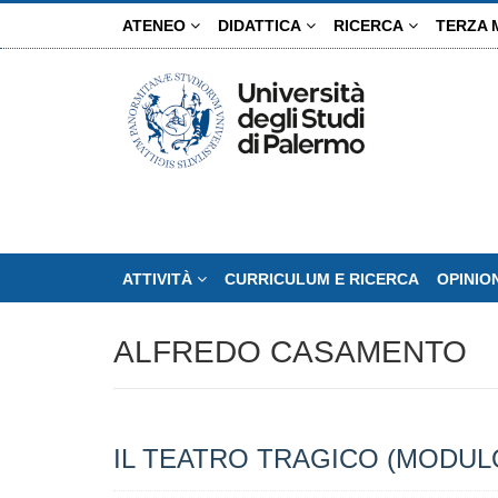
Salta
ATENEO
DIDATTICA
RICERCA
TERZA 
al
contenuto
principale
ATTIVITÀ
CURRICULUM E RICERCA
OPINIO
ALFREDO CASAMENTO
IL TEATRO TRAGICO (MODUL