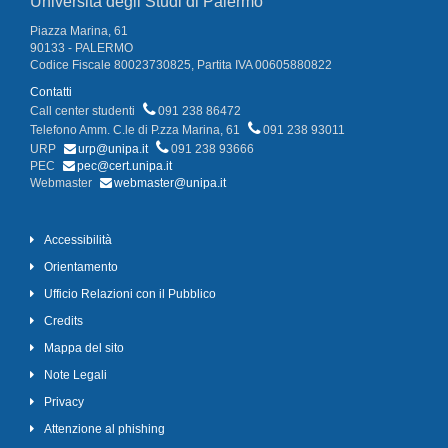
Università degli Studi di Palermo
Piazza Marina, 61
90133 - PALERMO
Codice Fiscale 80023730825, Partita IVA 00605880822
Contatti
Call center studenti
091 238 86472
Telefono Amm. C.le di P.zza Marina, 61
091 238 93011
URP
urp@unipa.it
091 238 93666
PEC
pec@cert.unipa.it
Webmaster
webmaster@unipa.it
Accessibilità
Orientamento
Ufficio Relazioni con il Pubblico
Credits
Mappa del sito
Note Legali
Privacy
Attenzione al phishing