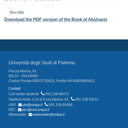
Ascolta
Download the PDF version of the Book of Abstracts
Università degli Studi di Palermo
Piazza Marina, 61
90133 - PALERMO
Codice Fiscale 80023730825, Partita IVA 00605880822
Contatti
Call center studenti
091 238 86472
Telefono Amm. C.le di P.zza Marina, 61
091 238 93011
URP
urp@unipa.it
091 238 93666
PEC
pec@cert.unipa.it
Webmaster
webmaster@unipa.it