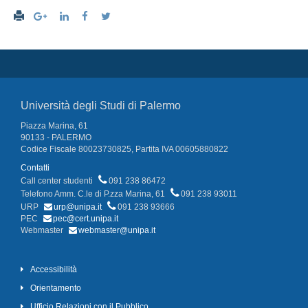
Università degli Studi di Palermo
Piazza Marina, 61
90133 - PALERMO
Codice Fiscale 80023730825, Partita IVA 00605880822
Contatti
Call center studenti
091 238 86472
Telefono Amm. C.le di P.zza Marina, 61
091 238 93011
URP
urp@unipa.it
091 238 93666
PEC
pec@cert.unipa.it
Webmaster
webmaster@unipa.it
Accessibilità
Orientamento
Ufficio Relazioni con il Pubblico