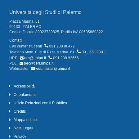
Università degli Studi di Palermo
Piazza Marina, 61
90133 - PALERMO
Codice Fiscale 80023730825, Partita IVA 00605880822
Contatti
Call center studenti
091 238 86472
Telefono Amm. C.le di P.zza Marina, 61
091 238 93011
URP
urp@unipa.it
091 238 93666
PEC
pec@cert.unipa.it
Webmaster
webmaster@unipa.it
Accessibilità
Orientamento
Ufficio Relazioni con il Pubblico
Credits
Mappa del sito
Note Legali
Privacy