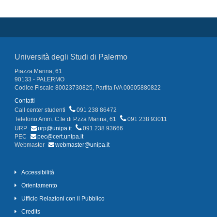
Università degli Studi di Palermo
Piazza Marina, 61
90133 - PALERMO
Codice Fiscale 80023730825, Partita IVA 00605880822
Contatti
Call center studenti
091 238 86472
Telefono Amm. C.le di P.zza Marina, 61
091 238 93011
URP
urp@unipa.it
091 238 93666
PEC
pec@cert.unipa.it
Webmaster
webmaster@unipa.it
Accessibilità
Orientamento
Ufficio Relazioni con il Pubblico
Credits