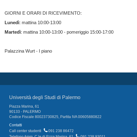
GIORNI E ORARI DI RICEVIMENTO:
Lunedì
: mattina 10:00-13:00
Martedì
: mattina 10:00-13:00 - pomeriggio 15:00-17:00
Palazzina Wurt - I piano
Università degli Studi di Palermo
Piazza Marina, 61
90133 - PALERMO
Codice Fiscale 80023730825, Partita IVA 00605880822
Contatti
Call center studenti
091 238 86472
Telefono Amm. C.le di P.zza Marina, 61
091 238 93011