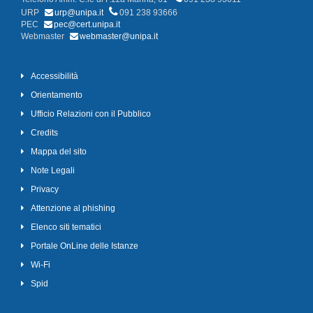
URP
urp@unipa.it
091 238 93666
PEC
pec@cert.unipa.it
Webmaster
webmaster@unipa.it
Accessibilità
Orientamento
Ufficio Relazioni con il Pubblico
Credits
Mappa del sito
Note Legali
Privacy
Attenzione al phishing
Elenco siti tematici
Portale OnLine delle Istanze
Wi-Fi
Spid